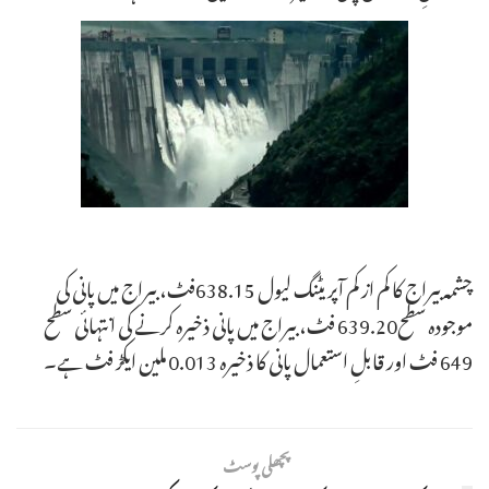
چشمہ بیراج کا کم از کم آپریٹنگ لیول 638.15فٹ، بیراج میں پانی کی
موجودہ سطح639.20 فٹ، بیراج میں پانی ذخیرہ کرنے کی انتہائی سطح
649 فٹ اور قابلِ استعمال پانی کا ذخیرہ 0.013 ملین ایکڑ فٹ ہے۔
پچھلی پوسٹ