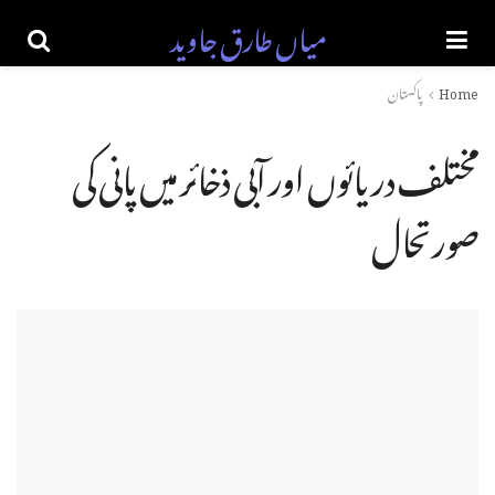
میاں طارق جاوید
Home
پاکستان
مختلف دریائوں اور آبی ذخائر میں پانی کی
صورتحال