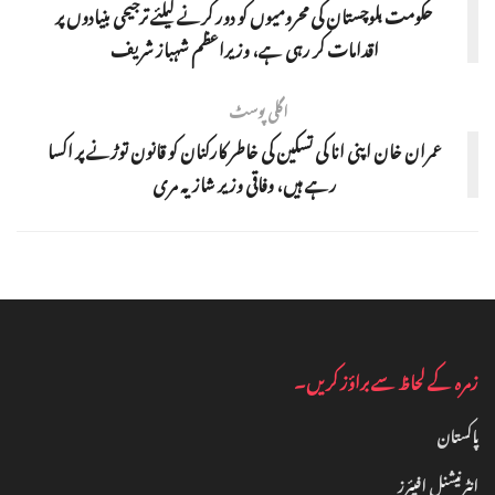
حکومت بلوچستان کی محرومیوں کو دور کرنے کیلئے ترجیحی بنیادوں پر
اقدامات کر رہی ہے، وزیراعظم شہباز شریف
اگلی پوسٹ
عمران خان اپنی انا کی تسکین کی خاطر کارکنان کو قانون توڑنے پر اکسا
رہے ہیں، وفاقی وزیر شازیہ مری
زمرہ کے لحاظ سے براؤز کریں۔
پاکستان
انٹرنیشنل افیئرز