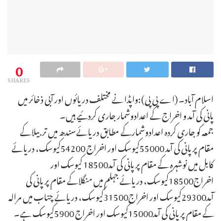
0
SHARES
اسلام آباد۔ (اے پی پی):واپڈا نے مختلف دریائوں اور آبی ذخائر میں
پانی کی آمد و اخراج کے اعدادوشمار جاری کردئیے ہیں۔
جمعہ کو جاری کردہ اعدادوشمارکے مطابق دریائےسندھ میں تربیلاکے
مقام پر پانی کی آمد 55000کیوسک اور اخراج 54200کیوسک، دریائے
کابل میں نوشہرہ کے مقام پر پانی کی آمد18500 کیوسک اور
اخراج18500کیوسک، دریائے جہلم میں منگلاکے مقام پر پانی کی
آمد29300کیوسک اور اخراج31500کیوسک، دریائے چناب میں مرالہ
کے مقام پر پانی کی آمد15000کیوسک اور اخراج 5900کیوسک ہے۔