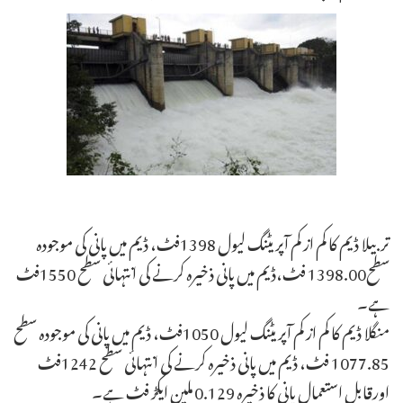
تربیلا ڈیم کا کم از کم آپریٹنگ لیول 1398فٹ، ڈیم میں پانی کی موجودہ
سطح1398.00 فٹ،ڈیم میں پانی ذخیرہ کرنے کی انتہائی سطح 1550فٹ
ہے۔
منگلا ڈیم کا کم از کم آپریٹنگ لیول 1050فٹ، ڈیم میں پانی کی موجودہ سطح
1077.85 فٹ، ڈیم میں پانی ذخیرہ کرنے کی انتہائی سطح 1242فٹ
اورقابلِ استعمال پانی کا ذخیرہ 0.129 ملین ایکڑ فٹ ہے۔