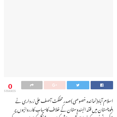
0
SHARES
اسلام آباد(نمائندہ خصوصی)صدر مملکت آصف علی زرداری نے
بلوچستان میں فتنہ الہندوستان کے خلاف کامیاب کارروائیوں پر