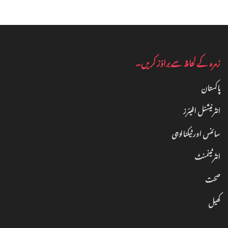
زمرہ کے لحاظ سے براؤز کریں۔
پاکستان
انٹرنیشنل افیئرز
سائنس اور ٹیکنالوجی
انٹرٹینمنٹ‎
صحت
کھیل