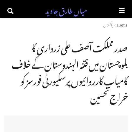
میاں طارق جاوید
Home
پاکستان
صدر مملکت آصف علی زرداری کا
بلوچستان میں فتنہ الہندوستان کے خلاف
کامیاب کارروائیوں پر سکیورٹی فورسز کو
خراج تحسین