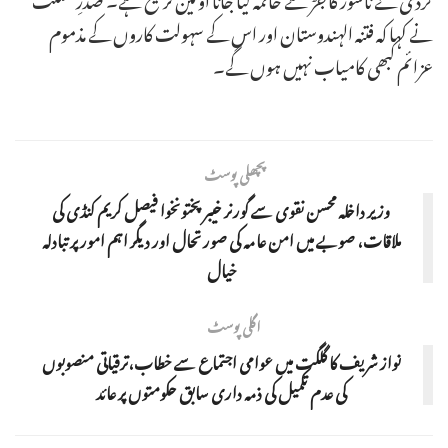
نے کہا کہ فتنہ الہندوستان اور اس کے سہولت کاروں کے مذموم
عزائم کبھی کامیاب نہیں ہوں گے۔
پچھلی پوسٹ
وزیر داخلہ محسن نقوی سے گورنر خیبرپختونخوا فیصل کریم کنڈی کی
ملاقات، صوبے میں امن عامہ کی صورتحال اور دیگر اہم امور پر تبادلہ
خیال
اگلی پوسٹ
نواز شریف کا گلگت میں عوامی اجتماع سے خطاب،ترقیاتی منصوبوں
کی عدم تکمیل کی ذمہ داری سابق حکومتوں پر عائد