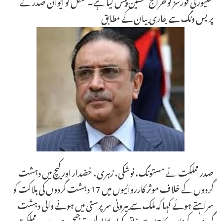
سکیورٹی فورسز کو خراج تحسین پیش کیا ہے۔منگل کو ایوان صدر کے
پریس ونگ سے جاری بیان کے مطابق
صدر مملکت نے مستونگ، نوشکی، زہری، خضدار اور کیچ میں دہشت
گردوں کے خلاف موثر کارروائیوں میں 17 دہشت گردوں کی ہلاکت کو
سراہتے ہوئے کہا کہ ملک سے بیرونی سرپرستی میں ہونے والی دہشت
گردی کے ناسور کا جڑ سے خاتمہ کیا جانا اولین ترجیح ہے۔ صدرِ مملکت