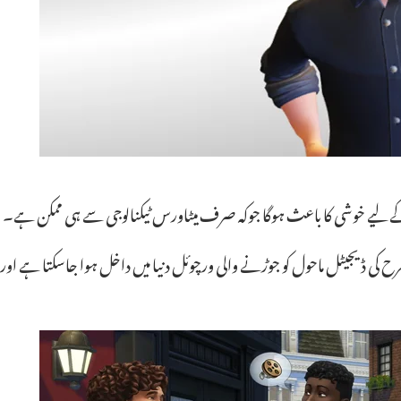
کے لیے خوشی کا باعث ہوگا جوکہ صرف میٹاورس ٹیکنالوجی سے ہی ممکن ہے۔
ر طرح کی ڈیجیٹل ماحول کو جوڑنے والی ورچوئل دنیا میں داخل ہوا جاسکتا ہے ا