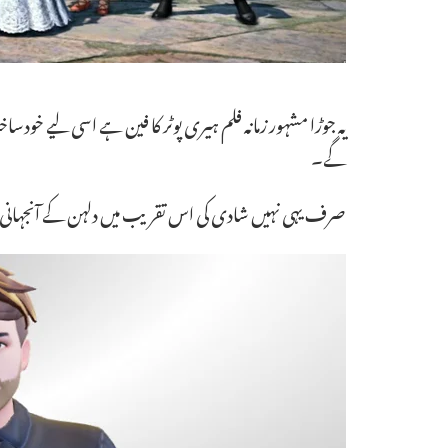
یہ جوڑا مشہور زمانہ فلم ہیری پوٹر کا فین ہے اسی لیے خودس
گے۔
صرف یہی نہیں شادی کی اس تقریب میں دلہن کے آنجہانی 