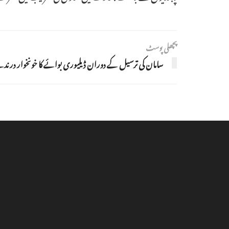
پچھلی پوسٹ
سامان کی ترسیل کے دوران ڈیلیوری بوائے کا خونخوار درن