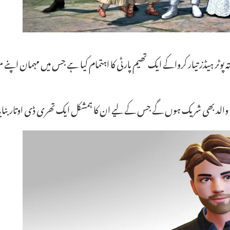
اختہ پوٹر ہیڈز تیار کرواکے ایک تھیم پارٹی کا اہتمام کیا ہے جس میں مہمان 
والد بھی شریک ہوں گے جس کے لیے ان کا ہمشکل ایک تھری ڈی اوتار بنایا