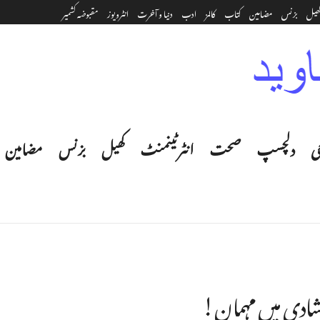
ھیل
بزنس
مضامین
کتاب
کالمز
ادب
دنیا و آخرت
انٹرویوز
مقبوضہ کشمیر
ی
دلچسپ
صحت
انٹرٹینمنٹ‎
کھیل
بزنس
مضامین
 شادی میں مہمان!