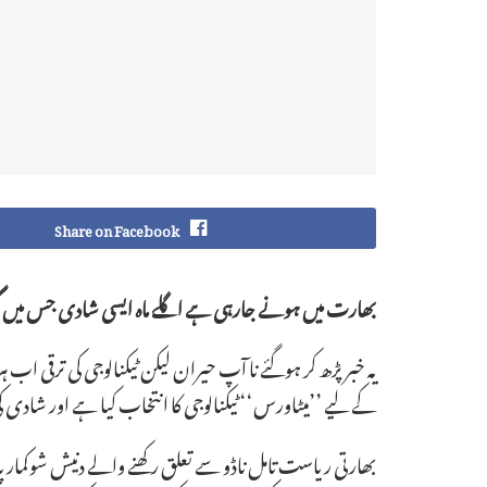
Share on Facebook
بھارت میں ہونے جارہی ہے اگلے ماہ ایسی شادی جس میں گ
یہ خبر پڑھ کر ہوگئے نا آپ حیران لیکن ٹیکنالوجی کی ترقی
کے لیے ’’میٹاورس‘‘ ٹیکنالوجی کا انتخاب کیا ہے اور شادی کی اس ورچوئل تقریب م
بھارتی ریاست تامل ناڈو سے تعلق رکھنے والے دنیش شوکمار پدماو