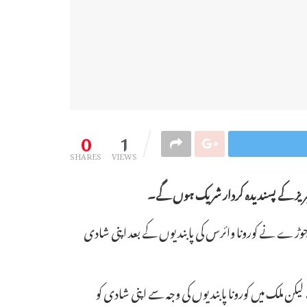
0
1
SHARES
VIEWS
ریز کے
پسندیدہ کردار شریک ہوں گے۔
ک جوڑے نے کورونا وائرس کی پابندیوں کے بعد اپنی شادی
لیکن ملک میں کورونا پابندیوں کی وجہ سے اپنی شادی کو