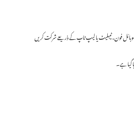
اپنے موبائل فون، ٹیبلیٹ یا لیپ ٹاپ کے ذریعے شرکت کریں
 گیا ہے۔