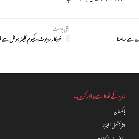
اگلی پوسٹ
دے سے سامنا
خودکار روبوٹ ویکیوم کلینر ہوٹل سے فر
زمرہ کے لحاظ سے براؤز کریں۔
پاکستان
انٹرنیشنل افیئرز
سائنس اور ٹیکنالوجی