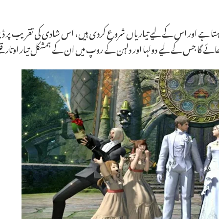
انا چاہتا ہے اور اس کے لیے تیاریاں شروع کردی ہیں، اس شادی کی تقریب پر 
جائے گا جس کے لیے دولہا اور دلہن کے روپ میں ان کے ہمشکل تیار اوتار ق