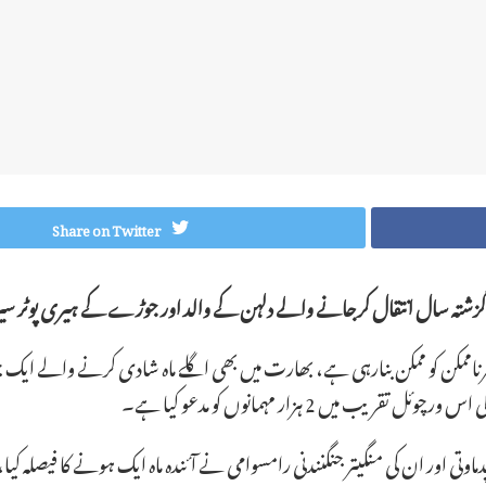
Share on Twitter
زشتہ سال انتقال کرجانے والے دلہن کے والد اور جوڑے کے ہیری پوٹر سی
 اب ہرناممکن کو ممکن بنارہی ہے، بھارت میں بھی اگلے ماہ شادی کرنے والے ای
یں 2 ہزار مہمانوں کو مدعو کیا ہے۔
تی اور ان کی منگیتر جنگنندنی رامسوامی نے آئندہ ماہ ایک ہونے کا فیصلہ کیا، 