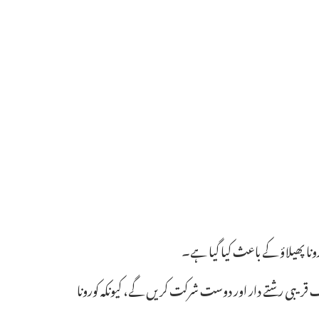
ا پھیلاؤ کے باعث کیا گیا ہے۔
قریبی رشتے دار اور دوست شرکت کریں گے، کیونکہ کورونا