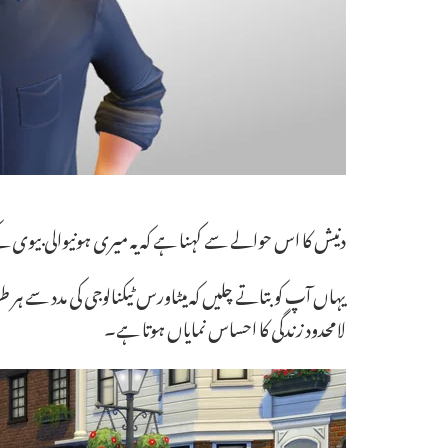
دنیش کا اس حوالے سے کہنا ہے کہ یہ میری ہونیوالی بیوی 
یہاں آپ کو بتاتے چلیں کہ میٹاورس ٹیکنالوجی کی مدد سے ہ
لامحدود زندگی کا احساس نمایاں ہوتا ہے۔