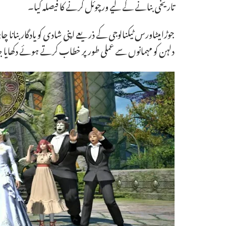
تاریخی بنانے کے لیے ورچوئل کرنے کا فیصلہ کیا۔
جوڑا میٹاورس ٹیکنالوجی کے ذریعے اپنی شادی کو یادگار بن
دلہن کو مہمانوں سے عملی طور پر خطاب کرتے ہوئے دکھایا 