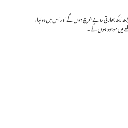
ڈیڑھ لاکھ بھارتی روپے خرچ ہوں گے اور اس میں دولہا،
لعے میں موجود ہوں گے۔