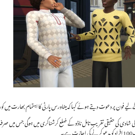
 فون پر دعوت دیتے ہوئے کہا کہ میٹاورس پارٹی کا اہتمام بھارت میں کورون
ی شادی کی حقیقی تقریب تامل ناڈو کے ضلع کرشناگری میں ہوگی جس میں صرف 
ے۔