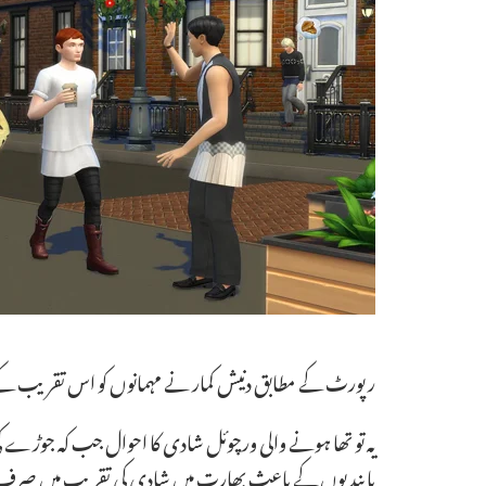
رپورٹ کے مطابق دنیش کمار نے مہمانوں کو اس تقریب کے لیے
یہ تو تھا ہونے والی ورچوئل شادی کا احوال جب کہ جوڑے ک
پابندیوں کے باعث بھارت میں شادی کی تقریب میں صرف 100 افراد کو مدعو کرنے کی اجازت ہ