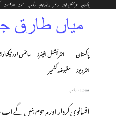
پاکستان
انٹرنیشنل افیئرز
سائنس اور ٹیکنالوجی
دلچسپ
صحت
انٹرٹینمنٹ‎
ک
پاکستان
انٹرنیشنل افیئرز
سائنس اور ٹیکنالوج
انٹرویوز
مقبوضہ کشمیر
Home
دلچسپ
افسانوی کردار اور مرحوم بنیں گے اب