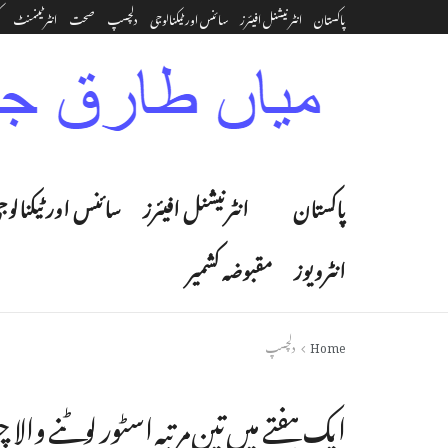
پاکستان
انٹرنیشنل افیئرز
سائنس اور ٹیکنالوجی
دلچسپ
صحت
انٹرٹینمنٹ‎
ک
پاکستان
انٹرنیشنل افیئرز
سائنس اور ٹیکنالوج
انٹرویوز
مقبوضہ کشمیر
Home
دلچسپ
ایک ہفتے میں تین مرتبہ اسٹور لوٹنے والا 