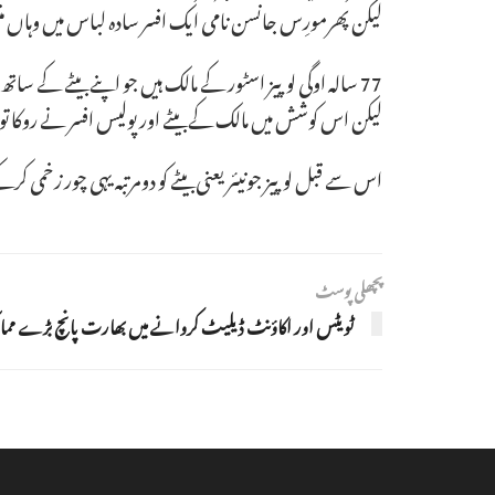
لیکن پھرمورِس جانسن نامی ایک افسر سادہ لباس میں وہاں منت
لیکن اس کوشش میں مالک کے بیٹے اور پولیس افسر نے روکا تو
اس سے قبل لوپیز جونیئر یعنی بیٹے کو دومرتبہ یہی چور زخمی
پچھلی پوسٹ
ٹویٹس اور اکاؤنٹ ڈیلیٹ کروانے میں بھارت پانچ بڑے مما