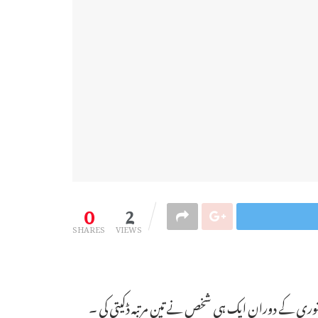
0
2
SHARES
VIEWS
 ریاست کے شہر جرسی سٹی میں سودا سلف کا ایک چھوٹا اسٹور’ اوگی گروسری ڈیلی‘ کے نام سے واقع ہے۔ یہاں 10 سے 16 جنوری کے دوران ایک ہی شخص نے تین مرتبہ ڈکیتی کی ۔