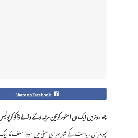
Share on Facebook
چھ روز میں ایک ہی اسٹور کو تین مرتبہ لوٹنے والے ڈاکو کو پو