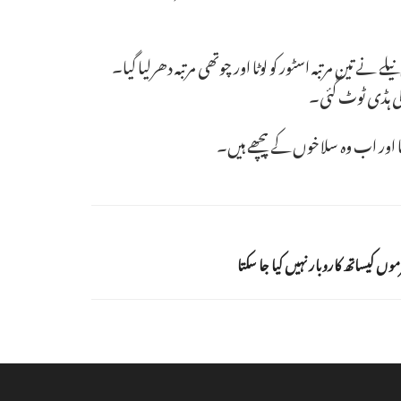
یں جو اپنے بیٹے کے ساتھ اسٹور پر ہوتے ہیں۔ ان کے بڑھاپے کا فائدہ اٹھاتے ہوئے 34 سالہ ٹریوس نیلے نے تین مرتبہ اسٹور کو لوٹا اور چوتھی مرتبہ دھرلیا گیا۔
 کی ہڈی ٹوٹ گئی۔
ا اور اب وہ سلاخوں کے پیچھے ہیں۔
وں کیساتھ کاروبار نہیں کیا جا سکتا