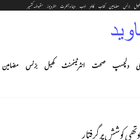
ھیل
بزنس
مضامین
کتاب
کالمز
ادب
دنیا و آخرت
انٹرویوز
مقبوضہ کشمیر
ی
دلچسپ
صحت
انٹرٹینمنٹ‎
کھیل
بزنس
مضامین
چوتھی کوشش پر گرفتار