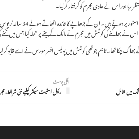
ظر رہا اور اس نے عادی مجرم کو گرفتار کرلیا۔
77 سالہ اوگی لوپیز اسٹور کے مالک ہ
 اس نے بھاگنے کی کوشش میں مجرم نے مالک کے بیٹے پر حملہ کیا جس میں ٹخنے
 کرکے بھاگ چکا تھا۔ تاہم چوتھی کوشش میں پولیس افسر مورس نے اسے قابو کرلی
اگلی پوسٹ
لک میں شامل
رئیل اسٹیٹ سیکٹر کیلیے نئی شرائط، مجرم