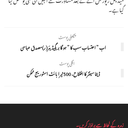
گیا ہے۔
پچھلی پوسٹ
اب ” احتساب سب کا ” ہو گا بریگیڈیئر(ر)مصدق عباسی
اگلی پوسٹ
ڈیٹا سینٹر کا افتتاح، 500 ٹیرا بائٹ اسٹوریج ممکن
زمرہ کے لحاظ سے براؤز کریں۔