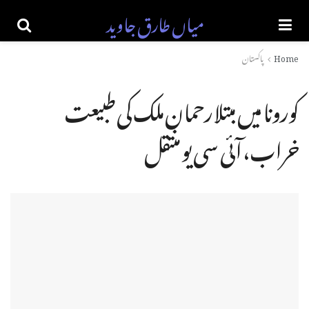
میاں طارق جاوید
Home
پاکستان
کورونا میں مبتلا رحمان ملک کی طبیعت
خراب، آئی سی یو منتقل