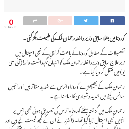
0
SHARES
کورونا میں مبتلا سابق وزیر داخلہ رحمان ملک کی طبیعت بگڑ گئی۔
تفصیلات کے مطابق کورونا کے باعث کراچی کے نجی اسپتال میں
زیرعلاج سابق وزیرداخلہ رحمان ملک کو انتہائی نگہداشت وارڈ (آئی سی
یو) میں منتقل کر دیا گیا ہے۔
رحمان ملک کے پھیپھڑے کورونا وائرس سے شدید متاثر ہیں اور انہیں
سانس لینے میں شدید دشواری کا سامنا ہے۔
رحمان ملک میں گزشتہ ہفتے کورونا وائرس کی تصدیق ہوئی تھی جس پر
انہیں نجی اسپتال لایا گیا تھا۔ ڈاکٹرز نے ان کے کچھ ٹیسٹ کیے ہیں اور
میڈیکل رپورٹس آنے کے بعد مشاورت سے انہیں آئی سی یو منتقل کیا