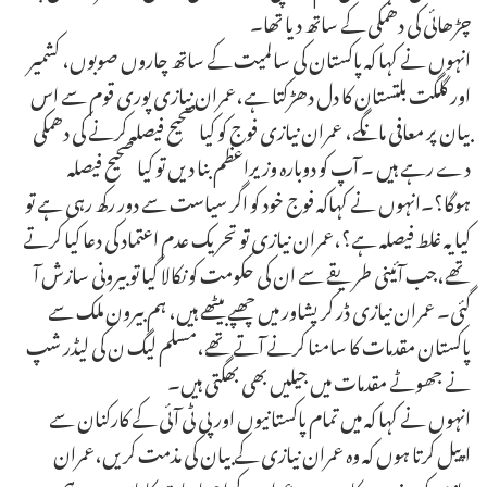
چڑھائی کی دھمکی کے ساتھ دیا تھا۔
انہوں نے کہا کہ پاکستان کی سالمیت کے ساتھ چاروں صوبوں، کشمیر
اور گلگت بلتستان کا دل دھڑکتا ہے،عمران نیازی پوری قوم سے اس
بیان پر معافی مانگے، عمران نیازی فوج کو کیا صحیح فیصلہ کرنے کی دھمکی
دے رہے ہیں ۔ آپ کو دوبارہ وزیراعظم بنا دیں تو کیا صحیح فیصلہ
ہوگا؟۔انہوں نے کہاکہ فوج خود کو اگر سیاست سے دور رکھ رہی ہے تو
کیا یہ غلط فیصلہ ہے؟،عمران نیازی تو تحریک عدم اعتماد کی دعا کیا کرتے
تھے،جب آئینی طریقے سے ان کی حکومت کو نکالا گیا تو بیرونی سازش آ
گئی۔ عمران نیازی ڈر کر پشاور میں چھپے بیٹھے ہیں، ہم بیرون ملک سے
پاکستان مقدمات کا سامنا کرنے آتے تھے،مسلم لیگ ن کی لیڈر شپ
نے جھوٹے مقدمات میں جیلیں بھی بھگتی ہیں۔
انہوں نے کہا کہ میں تمام پاکستانیوں اور پی ٹی آئی کے کارکنان سے
اپیل کرتا ہوں کہ وہ عمران نیازی کے بیان کی مذمت کریں،عمران
نیازی کو نہ مذہب کا پتہ ہے نہ عوام کے احساسات کا پاس ہے،ہم سب