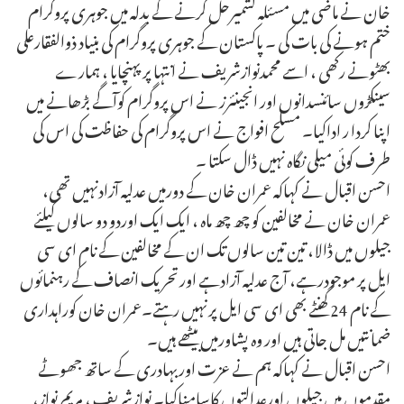
خان نے ماضی میں مسئلہ کشمیرحل کرنے کے بدلہ میں جوہری پروگرام
ختم ہونے کی بات کی ۔ پاکستان کے جوہری پروگرام کی بنیاد ذوالفقارعلی
بھٹونے رکھی ، اسے محمدنوازشریف نے انتہا پر پہنچایا ، ہمارے
سینکڑوں سائنسدانوں اور انجینئرز نے اس پروگرام کوآگے بڑھانے میں
اپنا کردا ر اداکیا۔ مسلح افواج نے اس پروگرام کی حفاظت کی اس کی
طرف کوئی میلی نگاہ نہیں ڈال سکتا ۔
احسن اقبال نے کہاکہ عمران خان کے دورمیں عدلیہ آزادنہیں تھی،
عمران خان نے مخالفین کو چھ چھ ماہ ، ایک ایک اوردو دو سالوں کیلئے
جیلوں میں ڈالا، تین تین سالوں تک ان کے مخالفین کے نام ای سی
ایل پر موجودرہے، آج عدلیہ آزادہے اورتحریک انصاف کے رہنمائوں
کے نام 24 گھنٹے بھی ای سی ایل پرنہیں رہتے۔عمران خان کوراہداری
ضمانتیں مل جاتی ہیں اور وہ پشاورمیں بیٹھے ہیں۔
احسن اقبال نے کہاکہ ہم نے عزت اوربہادری کے ساتھ جھوٹے
مقدموں میں جیلوں اورعدالتوں کاسامناکیا۔ نوازشریف ، مریم نواز،