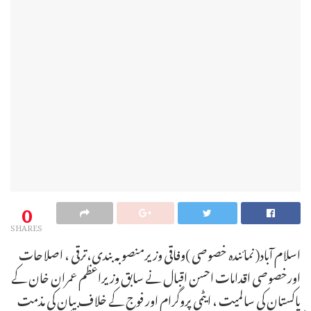
0
SHARES
اسلام آباد( نمائندہ خصوصی )وفاقی وزیرمنصوبہ بندی،ترقی ، اصلاحات
اورخصوصی اقدامات احسن اقبال نے سابق وزیراعظم عمران خان کے
پاکستان کی سالمیت ، ایٹمی پروگرام اور فوج کے خلاف بیان کی مذمت