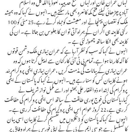
کہاں عمران خان اورکہاں صلح حدیبیہ، نعوذ بااللہ کل وہ اسلام
آبادپرچڑھائی کیلئے فتح مکہ کانعرہ بھی مار سکتے ہیں۔انہوں نے کہا کہ وہ ہمیشہ
ملک کو نقصان پہنچانے اور معیشت کو تباہ کرتے رہے،25 مئی کو 100
رکنی کابینہ ہی اگر ان کے ہمراہ آتی تو ان کا جلوس بن جاتا ہے۔ ان کی
کابینہ بھی انکا ساتھ چھوڑ گئی ہے ۔
انہوں نے کہا کہ سب کو نظر آ رہا ہے کہ عمران نیازی ملک دشمن قوتوں
کا آلہ کار بنا ہوا ہے،تمام پی ٹی آئی کارکنان سے اپیل کرتا ہوں کہ وہ
عمران نیازی کے بیانات کی مذمت کریں ،عمران نیازی ایٹمی پروگرام بند
ہونے کا بیان کس کو سنا رہے ہیں۔انہوں نے کہا کہ پاکستان کے ایٹمی
پروگرام کی ابتداء ذوالفقار علی بھٹو اور اسے مکمل نواز شریف نے
کیا،پاکستان کی فوج پوری طاقت کے ساتھ اس ایٹمی پروگرام کی حفاظت
کر رہی ہے،22 کروڑ عوام اس ایٹمی پروگرام کی حفاظت کر رہی ہے۔
انہوں نے کہاکہ پاکستان کو 3 ٹکڑوں میں تقسیم کرنے کا بیان اسی بیان
کا تسلسل ہے جو سی ایم کے پی کے نے اپنی فورس کے ہمراہ وفاق پر