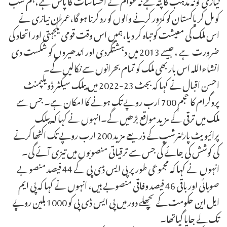
کو مل کر پاکستان کو کمزور کرنے والوں کو رد کرنا ہو گا،عمران نیازی نے
اس ملک کی معیشت کو تباہ کر دیا،ہمیں اس وقت قومی یکجہتی اور اتحاد کی
ضرورت ہے ،جیسے 2013 میں دہشتگردی اور اندھیروں کو شکست دی
انشاءاللہ اس بار بھی ملک کو تمام بحرانوں سے نکالیں گے۔
احسن اقبال نے کہا کہ بجٹ 23-2022 میں پبلک سیکٹر ڈویلپمنٹ
پروگرام کا حجم 700 ارب روپے تک ہونے کا امکان ہے۔ جس سے
ملک میں ترقی کے مزید مواقع بڑھیں گے۔انہوں نے کہا کہ پبلک
پرائیویٹ پارٹنرشپ کے ذریعے مزید 200 ارب روپے تک اکٹھا کرنے
کی کوشش کی جائے گی جس سے ترقیاتی منصوبوں میں تیزی آئے گی۔
انہوں نے کہا کہ مجموعی طور پر پی ایس ڈی پی کے 44 فیصد منصوبے
صوبائی اور باقی 46 فیصد وفاقی منصوبے ہیں، انہوں نے کہا کہ پی ایم
ایل این حکومت کے پچھلے دور میں پی ایس ڈی پی کو 1000 بلین روپے
تک لے جایا گیاتھا۔