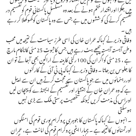
میں جکڑا اوراقتدارختم ہونے کے بعد وہ مسلسل پاکستانی قوم کوتقسیم در
تقسیم کرنے کی کوششوں میں ہے جس سے وہ پاکستان کوکھوکھلا کر رہے
ہیں ۔
وفاقی وزیرنے کہاکہ عمران خان کی اسی طرز سیاست کے نتیجہ میں محب
وطن آہستہ آہستہ پیچھے ہٹ رہے ہیں جس کا ثبوت 25 مئی کاناکام مارچ
ہے ، 25 مئی کواگر ان کی 100 رکنی کابینہ کے اراکین بھی آجاتے تو ان
کا جلوس بن جاتا ۔ وفاقی وزیرنے کہاکہ پی ٹی آئی کے کارکنوں
اوررہنمائوں میں سے جو پاکستان سے محبت کرتے ہیں ان سے اپیل
ہے کہ وہ عمران خان کے انتشار اورتقسیم کے ایجنڈے کوپہچان لیں
اوراس کی مذمت کریں کیونکہ شخصیت پرستی ملک سے بڑی نہیں
ہوسکتی
۔ انہوں نے کہاکہ پاکستان کا جوہری پروگرام پوری قوم کی امنگوں
اورتمنائوں کانتیجہ ہے ۔ ہمارا ایٹمی پروگرام قوم کی امانت ہے، عمران