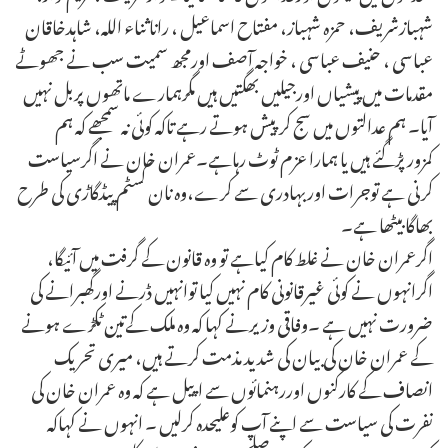
شہبازشریف، حمزہ شہباز، مفتاح اسماعیل ، راناثناء اللہ، شاہدخاقان
عباسی ، حنیف عباسی ، خواجہ آصف اورمجھ سمیت سب نے جھوٹے
مقدمات میں پیشیاں اورجیلیں بھگتیں ہیں مگرہمارے ماتھوں پربل نہیں
آیا۔ ہم عدالتوں میں سج کرپیش ہوتے رہے تاکہ کوئی نہ سمجھے کہ ہم
کمزورپڑگئے ہیں یا ہمارا عزم ٹوٹ رہاہے۔عمران خان نے اگرسیاست
کرنی ہے توجرات اوربہادری سے کرے،وہ نان کسٹم پیڈگاڑی کی طرح
بھاگا بیٹھا ہے۔
اگرعمران خان نے غلط کام کیاہے تو وہ قانون کے گرفت میں آئیگا،
اگرانہوں نے کوئی غیرقانونی کام نہیں کیا توانہیں ڈرنے اورگھبرانے کی
ضرورت نہیں ہے ۔وفاقی وزیرنے کہا کہ وہ ملک کےتین ٹکڑے ہونے
کے عمران خان کی بیان کی شدید مذمت کرتے ہیں، میری تحریک
انصاف کے کارکنوں اوررہنمائوں سے اپیل ہے کہ وہ عمران خان کی
نفرت کی سیاست سے اپنے آپ کوعلیحدہ کرلیں ۔ انہوں نے کہاکہ