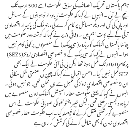
تاہم پاکستان تحریک انصاف کی سابق حکومت اسے 500 ارب تک
نیچے لے آئی ۔ انہوں نے کہا کہ حکومت زیادہ تر نوجوانوں کے مسائل
اور پانی کی کمی اور دیگر مسائل پر کام کرے گی، جو ملک کی پائیدار اقتصادی
ترقی کے لیے بہت اہم ہیں۔ وفاقی وزیر نے کہا کہ گزشتہ دور حکومت میں
چائنا پاکستان اکنامک کوریڈور (سی پیک) کے منصوبوں پر کوئی کام نہیں
ہوا ۔انہوں نے کہا کہ سی پیک کے 9 خصوصی اقتصادی زونز (SEZs)
پر کام 2020 تک مکمل ہونا تھا لیکن پی ٹی آئی حکومت نے ایک بھی
SEZ مکمل نہیں کیا۔ احسن اقبال نے کہا کہ چین کی صنعتی نقل مکانی
ان 9 خصوصی اقتصادی زونز کی تکمیل سے ہی ممکن تھی، جو نہیں ہوئی۔
انہوں نے کہا کہ چینی حکومت حطار اسپیشل اکنامک زون منصوبے میں
زیادہ دلچسپی رکھتی تھی، لیکن خیبر پختونخواکی صوبائی حکومت نے اس
منصوبے کو رشکئی منتقل کرنے کا فیصلہ کیا۔اب حکومت حطار خصوصی
اقتصادی زون کو بھی شامل کرنے کی کوشش کر رہی ہے