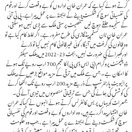
کرتے ہوئے کہاہے کہ عمران خان اداروں کو بے وقعت کرنے اورقوم
کی نفسیاتی سوچ کوشکست دینے کے ایجنڈے پرعمل پیراہے، پی ٹی آئی
کے سنجیدہ حلقے سوچ لیں شخصیت پرستی ملک سے بڑی نہیں ہوسکتی،
عمران خان نان کسٹم پیڈگاڑی کی طرح مفرور ہے، اگر غلط کام کیاہے تو
وہ قانون کی گرفت میں آئیگا، کوئی غیرقانونی کام نہیں کیا تو ڈرنے
اورگھبرانے کی ضرورت نہیں،بجٹ 23-2022 میں پبلک سیکٹر
ڈویلپمنٹ پروگرام (پی ایس ڈی پی) کا حجم 700 ارب روپے تک ہونے
کا امکان ہے۔ جس سے ملک میں ترقی کے مزید مواقع بڑھیں گے، پبلک
پرائیویٹ پارٹنرشپ کے ذریعے مزید 200 ارب روپے تک اکٹھا کرنے
کی کوشش کی جائے گی جس سے ترقیاتی منصوبوں میں تیزی آئے گی۔
جمعرات کویہاں پریس کانفرنس کرتے ہوئے انہوں نے کہاکہ عمران
خان انتشار پیداکررہے ہیں، وہ اداروں کو بے وقعت اورقوم کی نفسیاتی
سوچ کوشکست دینے کے ایجنڈے پرعمل پیرا ہے ، جب وہ حکومت
میں تھے توانہوں نے قوم میں انتشار کوفروغ دیا اور معیشت کو قرضوں