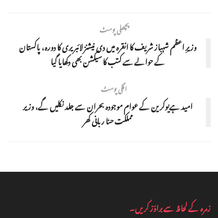
پچھلی پوسٹ
وزیرِ اعظم شہباز شریف کا انقرہ میں دی نیشنز لائبریری کا دورہ، پاکستان
کے حوالے سے کتب کا سیکشن بھی دکھایا گیا
اگلی پوسٹ
امید ہےیوکرین کے عوام موجودہ بحران سے جلد نکلیں گے، وزیر
مملکت حنا ربانی کھر
زمرہ کے لحاظ سے براؤز کریں۔