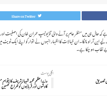
Share on Twitter
 ہے کہ حال ہی میں منظر عام پر آنے والی آڈیو ٹیپ عمران خان کی اصلیت ا
ے این آر او مانگا۔ان خیالات کا اظہار انہوں نے اتوار کو اپنے ایک ٹویٹ م
 بے نقاب ہو چکا ہے۔
اگلی پوسٹ
وزیراعظم محمد شہبازشریف کا اقوام مت
کاوشوں اور قربانیوں کو خراج تحسین