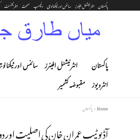
پاکستان
انٹرنیشنل افیئرز
سائنس اور ٹیکنالوجی
دلچسپ
صحت
انٹرٹینمنٹ‎
ک
پاکستان
انٹرنیشنل افیئرز
سائنس اور ٹیکنالوج
انٹرویوز
مقبوضہ کشمیر
Home
پاکستان
آڈیو ٹیپ عمران خان کی اصلیت اور دو