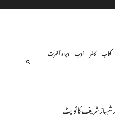
کتاب
کالمز
ادب
دنیا و آخرت
 شہباز شریف کا ٹویٹ