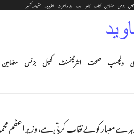
ھیل
بزنس
مضامین
کتاب
کالمز
ادب
دنیا و آخرت
انٹرویوز
مقبوضہ کشمیر
ی
دلچسپ
صحت
انٹرٹینمنٹ‎
کھیل
بزنس
مضامین
ہرے معیار کو بے نقاب کرتی ہے، وزیر اعظم محمد