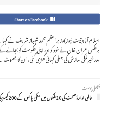
Share on Facebook
اسلام آباد(نیٹ نیوز)وزیر اعظم محمد شہباز شریف نے کہا
برعکس عمران خان نے خود کو اور اپنی حکومت کو بچانے کے لی
بعد غیر ملکی سازش کی جعلی کہانی گھڑی گئی، ان کا جھوٹ
پچھلی پوسٹ
عالمی ادارۂ صحت کی 20 ملکوں میں منکی پاکس کے 200 کیسز کی تصدیق