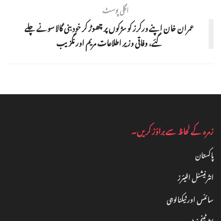
اگلی پوسٹ
عمران خان اپنے ورکرز کو سڑکوں پر چھوڑ کر خود بنی گالا سونے چلے
گئے، وفاقی وزیر اطلاعات مریم اورنگزیب
زمرہ کے لحاظ سے براؤز کریں۔
پاکستان
انٹرنیشنل افیئرز
سائنس اور ٹیکنالوجی
انٹرٹینمنٹ‎