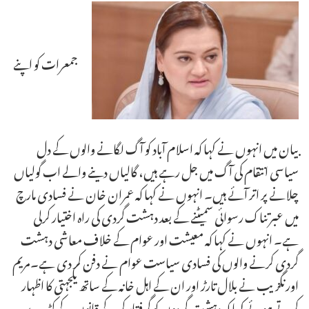
جمعرات کو اپنے
بیان میں انہوں نے کہا کہ اسلام آباد کو آگ لگانے والوں کے دل
سیاسی انتقام کی آگ میں جل رہے ہیں، گالیاں دینے والے اب گولیاں
چلانے پر اتر آئے ہیں۔ انہوں نے کہا کہ عمران خان نے فسادی مارچ
میں عبرتناک رسوائی سمیٹنے کے بعد دہشت گردی کی راہ اختیار کرلی
ہے۔ انہوں نے کہا کہ معیشت اور عوام کے خلاف معاشی دہشت
گردی کرنے والوں کی فسادی سیاست عوام نے دفن کر دی ہے۔مریم
اورنگزیب نے بلال تارڑ اور ان کے اہل خانہ کے ساتھ یکجہتی کا اظہار
کرتے ہوئے کہا کہ دہشت گردوں کو گرفتار کر کے قانون کے کٹہرے