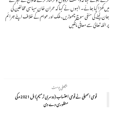
میں کھڑا کیا جائے۔ انہوں نے کہا کہ عمران خان سیاسی مخالفین کی
جان لینے کی منفی سوچ چھوڑیں، ملک اور عوام کے خلاف اپنے جرائم
پر اللہ تعالیٰ سے معافی مانگیں
پچھلی پوسٹ
قومی اسمبلی نے قومی احتساب (دوسری ترمیم) بل 2021ء کی
منظوری دے دی