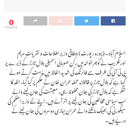
0
SHARES
اسلام آباد۔ (بیورو رپورٹ):وفاقی وزیر اطلاعات و نشریات مریم
اورنگزیب نے گوجرانوالہ میں رکن صوبائی اسمبلی بلال تارڑ کے ڈیرے پر
پی ٹی آئی کی طرف سے فائرنگ کی شدید الفاظ میں مذمت کرتے ہوئے
کہا ہے کہ بلال تارڑ پر قاتلانہ حملہ عمران خان کے حکم پر کیا گیا، اللہ کا
شکر ہے کہ بلال تارڑ کی جان محفوظ رہی، معیشت کی جان لینے والے
اب سیاسی مخالفین کی جان لینے پر اتر آئے ہیں، اپنے لئے وزیراعظم کی
سیکورٹی کی بھیک مانگنے والے عمران نیازی دوسروں کی جان لینے کے
درپے ہیں۔