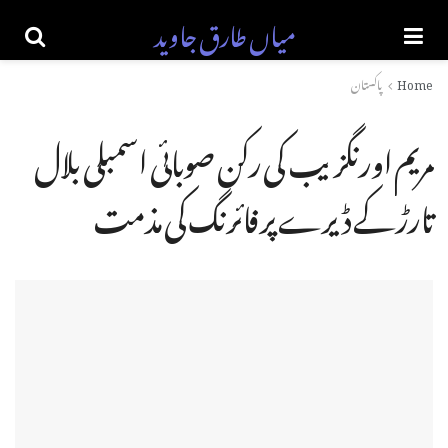
میاں طارق جاوید
Home
پاکستان
مریم اورنگزیب کی رکن صوبائی اسمبلی بلال
تارڑ کے ڈیرے پر فائرنگ کی مذمت