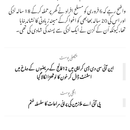
واضح رہے کہ 6 فروری کو مسلح افراد نے گھر پرحملہ کرکے 18 سالہ لڑکی
اور اس کی 20 سالہ بھابھی کو اغوا کرکے مبینہ زیادتی کا نشانہ بنایا
تھا،کیونکہ اُن کے کزن نے ایک لڑکی سے پسند کی شادی کی تھی۔
پچھلی پوسٹ
این آئی سی وی ڈی کراچی میں 12فالج کے مریضوں کے دماغ میں
اسٹنٹ ڈال کر خون کا لوتھڑا نکالا گیا
اگلی پوسٹ
پی آئی اے ملازمین کی پرانی مراعات کا سلسلہ ختم