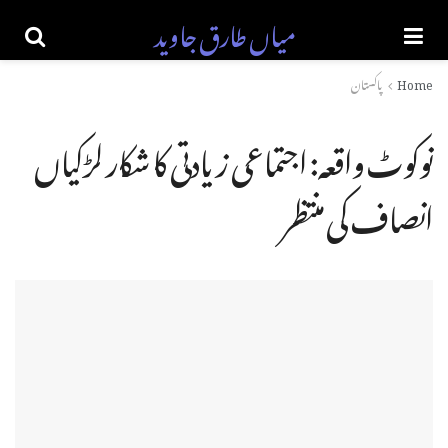
میاں طارق جاوید
Home
پاکستان
نوکوٹ واقعہ: اجتماعی زیادتی کا شکار لڑکیاں
انصاف کی منتظر