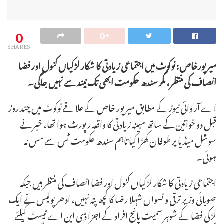
0
SHARES
میر پورخاص: نوکوٹ میں اجتماعی زیادتی کا شکار لڑکیاں کنول اور فضا
انصاف کی منتظر، مگر سندھ حکومت ابھی تک نیند سے نہیں جاگی۔
اے آر وائی نیوز کے مطابق میرپور خاص کے علاقے نوکوٹ میں چند روز
قبل دو خواتین کے ساتھ مبینہ زیادتی کا واقعہ رپورٹ ہوا تھا، خبر نے
سوشل میڈیا پر طوفان کھڑا کیا تاہم سندھ حکومت ٹس سے مس نہ
ہوئی۔
اجتماعی زیادتی کا شکار لڑکیاں کنول اور فضا انصاف کی منتظر ہیں جبکہ
صوبائی وزیر ترقی و نسواں شہلا رضا کا کچھ پتہ نہیں، ادھر پولیس نے ایک
لڑکی فضا کے شوہر سمیت پانج افراد کے اجزا ڈی این اے ٹیسٹ کیلئے