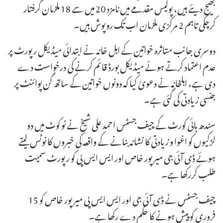
بھیج دیئے ہیں، پولیس مقدمے میں نامزد 20 میں سے 18 ملزمان گرفتار
کرچکی تاہم 2 مرکزی ملزمان اب تک روپوش ہیں۔
دوسری جانب متاثرہ خواتین کے اہل خانہ نے ابتدائی میڈیکل رپورٹ پر
عدم اعتماد کرتے ہوئے میڈیکل بورڈ قائم کرنے کی درخواست دے
دی ہے، اہلخانہ نے دعویٰ کیا کہ دونوں خواتین کے ساتھ گن پوائنٹ پر
جنسی زیادتی کی گئی ہے۔
سندھ ہائی کورٹ کے چیف جسٹس احمد علی شیخ نے نو کوٹ میں دو
لڑکیوں کو اغوا و زیادتی کا نشانہ بنانے کے واقعہ کی خبروں کا نوٹس لیتے
ہوئے ڈی آئی جی میر پور خاص اور ایس ایس پی کو رپورٹ سمیت
طلب کررکھا ہے۔
چیف جسٹس نے ڈی آئی جی اور ایس ایس پی میرپور خاص کو 15
فروری کو پیش ہونے کا حکم دے رکھا ہے۔