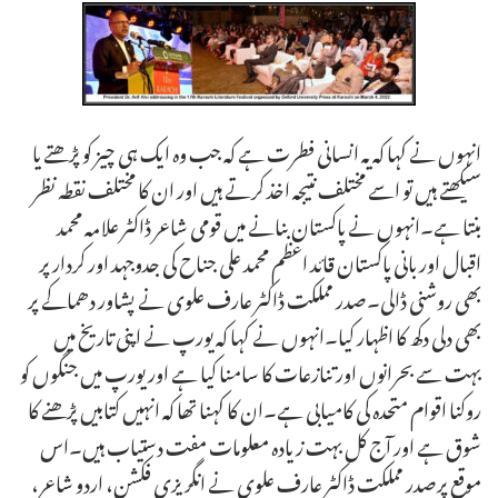
انہوں نے کہا کہ یہ انسانی فطرت ہے کہ جب وہ ایک ہی چیز کو پڑھتے یا
سیکھتے ہیں تو اسے مختلف نتیجہ اخذ کرتے ہیں اور ان کا مختلف نقطہ نظر
بنتا ہے۔انہوں نے پاکستان بنانے میں قومی شاعر ڈاکٹر علامہ محمد
اقبال اور بانی پاکستان قائد اعظم محمد علی جناح کی جدوجہد اور کردار پر
بھی روشنی ڈالی۔صدر مملکت ڈاکٹر عارف علوی نے پشاور دھماکے پر
بھی دلی دکھ کا اظہار کیا۔انہوں نے کہا کہ یورپ نے اپنی تاریخ میں
بہت سے بحرانوں اور تنازعات کا سامنا کیا ہے اور یورپ میں جنگوں کو
روکنا اقوام متحدہ کی کامیابی ہے۔ان کا کہنا تھا کہ انہیں کتابیں پڑھنے کا
شوق ہے اور آج کل بہت زیادہ معلومات مفت دستیاب ہیں۔اس
موقع پرصدر مملکت ڈاکٹر عارف علوی نے انگریزی فکشن، اردو شاعر،