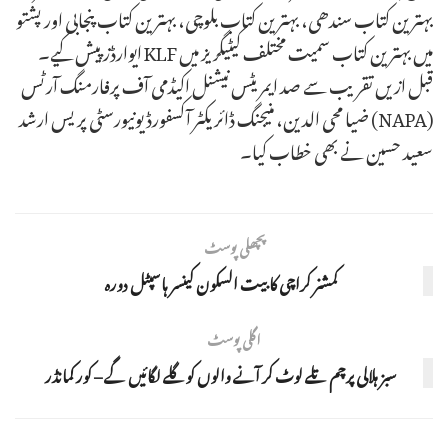
بہترین کتاب سندھی، بہترین کتاب بلوچی، بہترین کتاب پنجابی اور پشتو
میں بہترین کتاب سمیت مختلف کیٹیگریز میں KLF ایوارڈز پیش کیے۔
قبل ازیں تقریب سے صد ایمریٹس نیشنل اکیڈمی آف پرفارمنگ آرٹس
(NAPA) ضیا محی الدین، منیجنگ ڈائریکٹر آکسفورڈ یونیورسٹی پریس ارشد
سعید حسین نے بھی خطاب کیا۔
پچھلی پوسٹ
کمشنر کراچی کا بیت السکون کینسر ہاسپٹل دورہ
اگلی پوسٹ
سبز ہلالی پرچم تلے لوٹ کر آنے والوں کو گلے لگائیں گے – کور کمانڈر