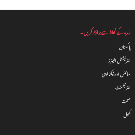
زمرہ کے لحاظ سے براؤز کریں۔
پاکستان
انٹرنیشنل افیئرز
سائنس اور ٹیکنالوجی
انٹرٹینمنٹ‎
صحت
کھیل