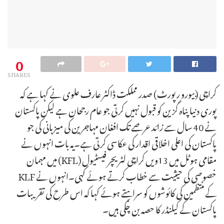
0
SHARES
کراچی (بیورو رپورٹ) صدر مملکت ڈاکٹر عارف علوی نے کہا ہے کہ
پوری دنیا پناہ گزین کو قبول نہیں کرتی جو عام رجحان ہے لیکن پاکستان
نے 40 سال سے زائد عرصے تک افغان مہاجرین کی میزبانی کی جو
پاکستان کی اعلی اخلاقی اقدار کی عکاسی کرتی ہے۔یہ بات انہوں نے
مقامی ہوٹل میں 13ویں کراچی لٹریچر فیسٹیول (KFL) میں مہمان
خصوصی کی حیثیت سے خطاب کرتے ہوئے کہی۔انہوں نے KLF
کے منتظمین کی کائوشوں کو سراہتے ہوئے کہا کہ اس طرح کی تقریبات
پاکستان کے کیلنڈر کا حصہ بن چکی ہیں۔