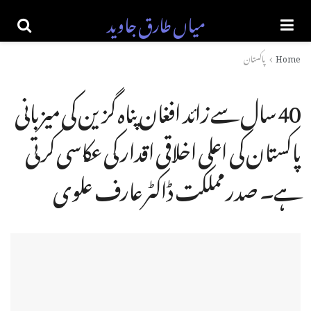
میاں طارق جاوید
Home
پاکستان
40 سال سے زائد افغان پناہ گزین کی میزبانی
پاکستان کی اعلی اخلاقی اقدار کی عکاسی کرتی
ہے۔ صدر مملکت ڈاکٹر عارف علوی