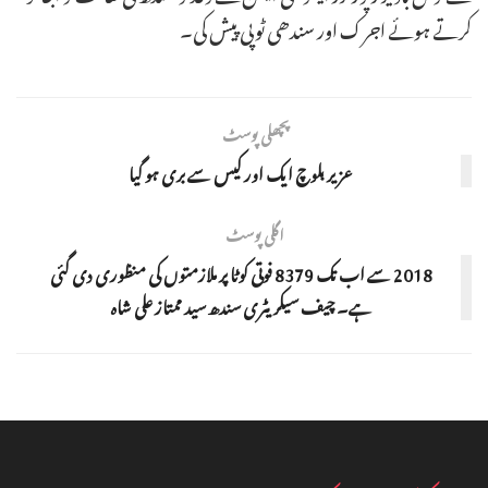
کرتے ہوئے اجرک اور سندھی ٹوپی پیش کی۔
پچھلی پوسٹ
عزیربلوچ ایک اور کیس سے بری ہو گیا
اگلی پوسٹ
2018 سے اب تک 8379 فوتی کوٹا پر ملازمتوں کی منظوری دی گئی
ہے۔ چیف سیکریٹری سندھ سید ممتاز علی شاہ