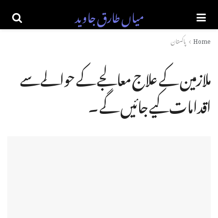
میاں طارق جاوید
Home
پاکستان
ملازمین کے علاج معالجے کے حوالے سے
اقدامات کیے جائیں گے ۔