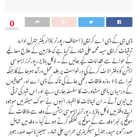
0
SHARES
ڈی جی کے ڈی اے کراچی ( اسٹاف رپورٹر )ڈائریکٹر جنرل ادارہ
ترقیات کراچی سید محمد علی شاہ نے کہا ہے کہ ملازمین کے علاج معالجے
کے حوالے سے اقدامات کیے جائیں گے ۔ لوکل باڈیز رپورٹرز ایسوسی
ایشن کو دفتر الاٹ کرنے کی درخواست پر جلد عمل درآمد ہوجائےگا جبکہ
لبرا سے 15 روزہ ملاقات رکھی جائے کی تاکہ کے ڈی اے اور صحافیوں
کے درمیان باہمی مشاورت کا سلسلہ جاری رہے اور اس شہر کی ترقی
میں تیزی آئے ۔ ان خیالات کا اظہار انہوں نے سوک سینٹر میں موجود
اپنے دفتر میں لوکل باڈیز رپورٹرز ایسوسی ایشن کے وفد سے ملاقات کے
موقع پر لبرا وفد سے کے موقع پر گفتگو کرتے ہوئے کیا ۔ وفد میں شامل
صدر تنویر سید، جنرل سیکریٹری عمران علی شاہ ، سینیئر نائب صدر جوہر