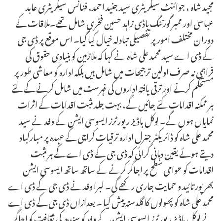
مجید شاہ ، جوائنٹ سیکریٹری سید جنید احمد، فنانس سیکریٹری عابد
عباسی اور ممبر گورننگ باڈی زاہد حسین فخری شامل تھے۔ملاقات کے
دوران مختلف امور پر تفصیلی تبادلہ خیال کیا گیا۔ اس موقع پر ڈی جی
کے ڈی اے سید محمد علی شاہ نے کہا کہ ملازمین کو بنیادی حقوق کی
فراہمی نہ صرف اولین ترجیحات میں شامل ہیں بلکہ ادارہ کو معاشی طور پر
مستحکم کرنے اور ترقی یافتہ اداروں کی فہرست میں شامل کرنے کے لئے
ہر ممکنہ اقدامات کئے جائیں گے، بہت جلد مثبت اقدامات کے اثرات
نمایاں ہوں گے۔ لوکل باڈیز رپورٹرز ایسوسی ایشن کے وفد نے سید
محمد علی شاہ کو ڈائریکٹر جنرل ادارہ ترقیات کراچی کے عہدہ پر مبارکباد
دیتے ہوئے یقین دہانی کرائی کہ ڈی جی کے ڈی اے کے ہر مثبت
اقدامات کو عوامی سطح پر اجاگر کرنے کے ساتھ ساتھ ایسوسی ایشن
بھرپور تائید و حمایت جاری رکھے گی۔ لبرا وفد نے ڈی جی کے ڈی اے
محمد علی شاہ کو پھولوں کا گلدستہ پیش کیا ۔ بعدازاں ڈی جی کے ڈی اے
نے لوکل باڈیز رپورٹرز ایسوسی ایشن کے وفد کو سندھ کی ثقافت کو اجاگر