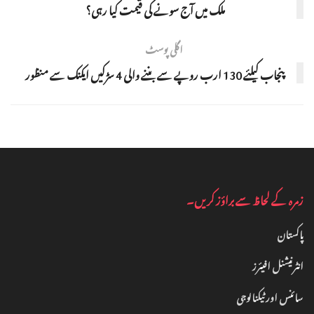
ملک میں آج سونے کی قیمت کیا رہی؟
اگلی پوسٹ
پنجاب کیلئے 130 ارب روپے سے بننے والی 4 سڑکیں ایکنک سے منظور
زمرہ کے لحاظ سے براؤز کریں۔
پاکستان
انٹرنیشنل افیئرز
سائنس اور ٹیکنالوجی