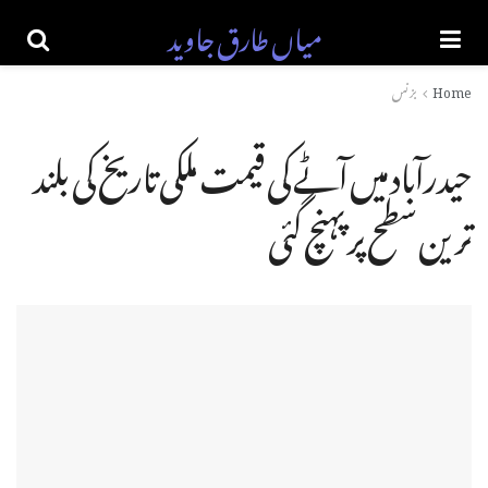
میاں طارق جاوید
Home
بزنس
حیدرآباد میں آٹے کی قیمت ملکی تاریخ کی بلند
ترین سطح پر پہنچ گئی