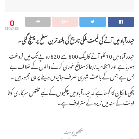
0
SHARES
حیدرآباد میں آٹے کی قیمت ملکی تاریخ کی بلند ترین سطح پر پہنچ گئی۔
حیدر آباد میں 10 کلو آٹے کا بیگ 800 سے 820 روپے تک میں فروخت
ہورہا ہے اور انتظامیہ ناجائز منافع خوری کرنے والوں کے خلاف بے
بس ہے جس کے باعث شہری صرف دہائیاں دینے پر ہی مجبور ہیں۔
چکی مالکان کا کہنا ہے کہ حیدرآباد میں چکیوں کے لیے مختص سرکاری کوٹا
اونٹ کے منہ میں زیرہ کے مترادف ہے۔
پچھلی پوسٹ