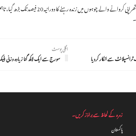
اگر اس طریقے کو مزید واضح کیا جائے تو رات کے وق
۔
اگلی پوسٹ
 ٹرانسپلانٹ سے انکار کردیا
سورج سے ایک لاکھ گنا زیادہ وزنی ب
زمرہ کے لحاظ سے براؤز کریں۔
پاکستان