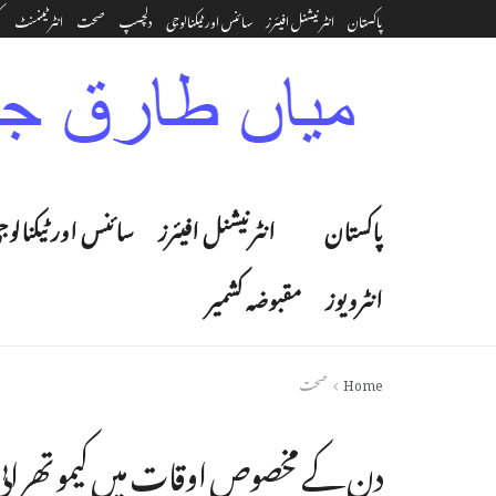
پاکستان
انٹرنیشنل افیئرز
سائنس اور ٹیکنالوجی
دلچسپ
صحت
انٹرٹینمنٹ‎
ک
پاکستان
انٹرنیشنل افیئرز
سائنس اور ٹیکنالوج
انٹرویوز
مقبوضہ کشمیر
Home
صحت
دن کے مخصوص اوقات میں کیمو تھراپی 