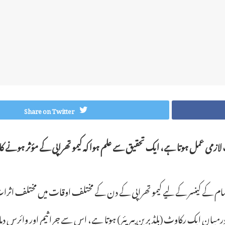
Share on Twitter
ایک لازمی عمل ہوتا ہے، ایک تحقیق سے علم ہوا کہ کیمو تھراپی کے مؤثر ہو
ام کے کینسر کے لیے کیمو تھراپی کے دن کے مختلف اوقات میں مختلف اثرا
جے کے درمیان ایک رکاوٹ (بلڈ برین بیریئر) ہوتا ہے، اس سے جراثیم اور وا