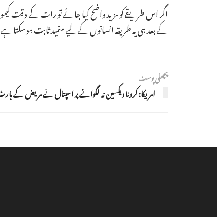
کے بعد ہی یہ طریقہ انسانوں کے لیے مفید ثابت ہوسکتا ہے
پچھلی پوسٹ
امریکا: کرونا ویکسین نہ لگوانے پر اسپتال نے مریض کے ہارٹ