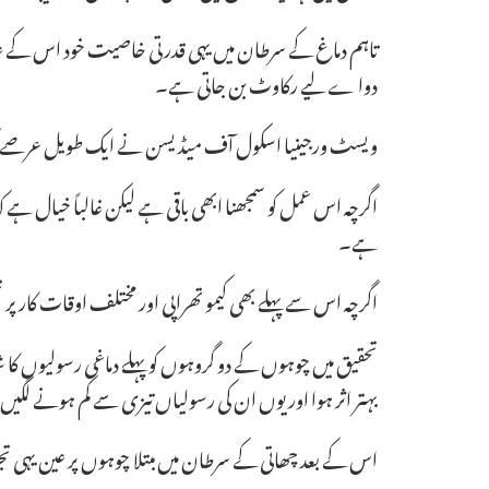
تاہم دماغ کے سرطان میں یہی قدرتی خاصیت خود اس کے علاج 
دوا ے لیے رکاوٹ بن جاتی ہے۔
ویسٹ ورجینیا اسکول آف میڈیسن نے ایک طویل عرصے تک چ
اگرچہ اس عمل کو سمجھنا ابھی باقی ہے لیکن غالباً خیال ہ
ہے۔
اگرچہ اس سے پہلے بھی کیمو تھراپی اور مختلف اوقات کار پ
تحقیق میں چوہوں کے دو گروہوں کو پہلے دماغی رسولیوں کا شک
بہتر اثر ہوا اور یوں ان کی رسولیاں تیزی سے کم ہونے لگیں
اس کے بعد چھاتی کے سرطان میں مبتلا چوہوں پر عین یہی