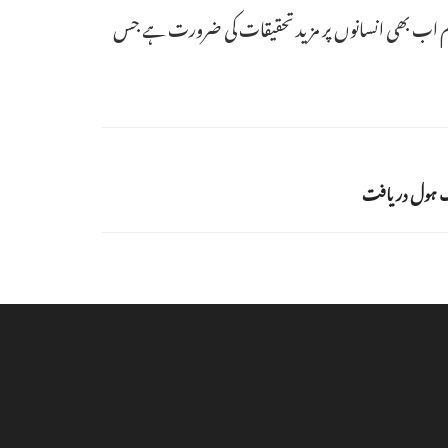
ت کیموتھراپی کروانے والے چوہوں میں زندہ رہنے کا دورانیہ 20 فیصد تک بڑھ گیا، تاہم اب بھی انسانوں پر مزید تحقیقات کی ضرورت ہے جس
لیک ہول دریافت