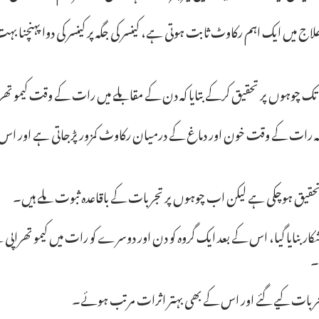
میں ایک اہم رکاوٹ ثابت ہوتی ہے، کینسر کی جگہ پر کینسر کی دوا پہنچنا بہ
وہوں پر تحقیق کرکے بتایا کہ دن کے مقابلے میں رات کے وقت کیمو تھرا
ے کہ رات کے وقت خون اور دماغ کے درمیان رکاوٹ کمزور پڑجاتی ہے اور اس سے
ر تحقیق ہوچکی ہے لیکن اب چوہوں پر تجربات کے باقاعدہ ثبوت ملے ہیں۔
ار بنایا گیا، اس کے بعد ایک گروہ کو دن اور دوسرے کو رات میں کیمو تھراپی
۔
 تجربات کیے گئے اور اس کے بھی بہتر اثرات مرتب ہوئے۔