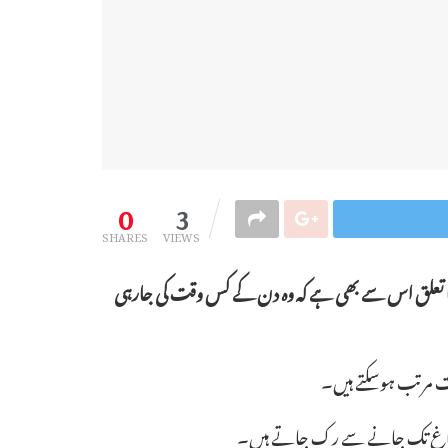
0
3
SHARES
VIEWS
نے کا تعلق اس سے بھی ہے کہ وہ دن کے کس وقت کی جارہی
ت مرتب ہوسکتے ہیں۔
ئرس دماغ تک جانے سے رک جاتے ہیں۔