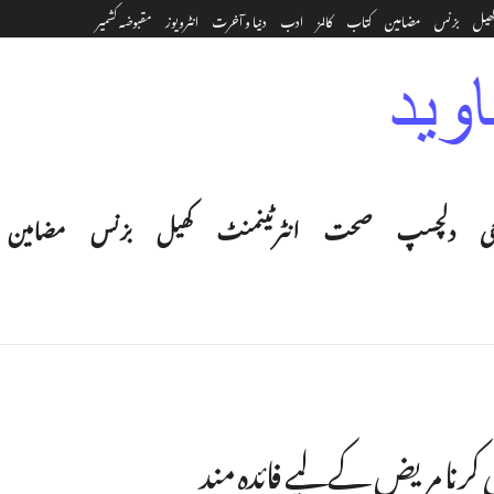
ھیل
بزنس
مضامین
کتاب
کالمز
ادب
دنیا و آخرت
انٹرویوز
مقبوضہ کشمیر
ی
دلچسپ
صحت
انٹرٹینمنٹ‎
کھیل
بزنس
مضامین
کرنا مریض کے لیے فائدہ مند