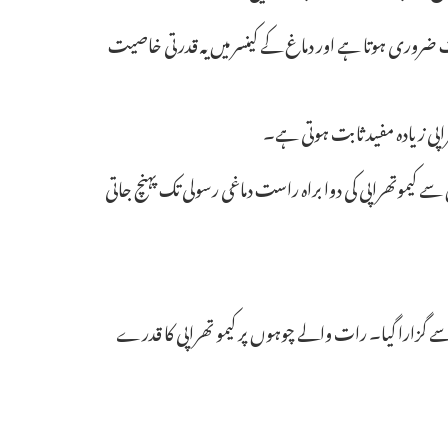
ت ضروری ہوتا ہے اور دماغ کے کینسر میں یہ قدرتی خاصیت
پی زیادہ مفید ثابت ہوتی ہے۔
 کیموتھراپی کی دوا براہ راست دماغی رسولی تک پہنچ جاتی
 سے گزارا گیا۔ رات والے چوہوں پر کیمو تھراپی کا قدرے