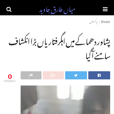
میاں طارق جاوید
Home
پاکستان
پشاور دھماکے میں اہگرفتاریاں بڑا انکشاف
سامنے آگیا
0
SHARES