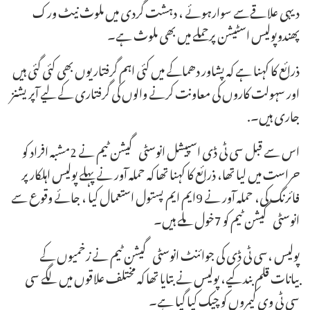
دیہی علاقےسے سوارہوئے ، دہشت گردی میں ملوث نیٹ ورک
پھندوپولیس اسٹیشن پرحملے میں بھی ملوث ہے۔
ذرائع کا کہنا ہے کہ پشاور دھماکے میں کئی اہم گرفتاریوں بھی کئی گئی ہیں
اور سہولت کاروں کی معاونت کرنے والوں کی گرفتاری کے لیے آپریشنز
جاری ہیں۔.
اس سے قبل سی ٹی ڈی اسپیشل انوسٹی گیشن ٹیم نے 2مشبہ افراد کو
حراست میں لیا تھا، ذرائع کا کہنا تھا کہ حملہ آور نے پہلے پولیس اہلکار پر
فائرنگ کی، حملہ آور نے 9ایم ایم پستول استعمال کیا ، جائے وقوع سے
انوسٹی گیشن ٹیم کو 7خول ملے ہیں۔
پولیس ،سی ٹی ڈی کی جوائنٹ انوسٹی گیشن ٹیم نے زخمیوں کے
بیانات قلم بند کیے، پولیس نے بتایا تھا کہ مختلف علاقوں میں لگے سی
سی ٹی وی کیمروں کو چیک کیا گیا ہے۔