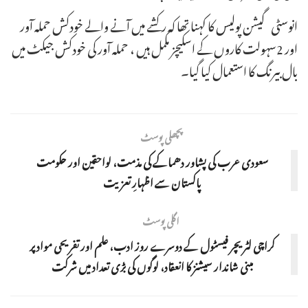
انوسٹی گیشن پولیس کا کہنا تھا کہ رکشے میں آنے والے خودکش حملہ آور
اور 2سہولت کاروں کے اسکیچز مکمل ہیں ، حملہ آور کی خودکش جیکٹ میں
بال بیرنگ کا استعمال کیا گیا۔
پچھلی پوسٹ
سعودی عرب کی پشاور دھماکے کی مذمت، لواحقین اور حکومت
پاکستان سے اظہارِ تعزیت
اگلی پوسٹ
کراچی لٹریچر فیسٹول کے دوسرے روز ادب، علم اور تفریحی موادپر
مبنی شاندار سیشنز کا انعقاد، لوگوں کی بڑی تعداد میں شرکت