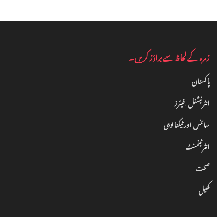
زمرہ کے لحاظ سے براؤز کریں۔
پاکستان
انٹرنیشنل افیئرز
سائنس اور ٹیکنالوجی
انٹرٹینمنٹ‎
صحت
کھیل