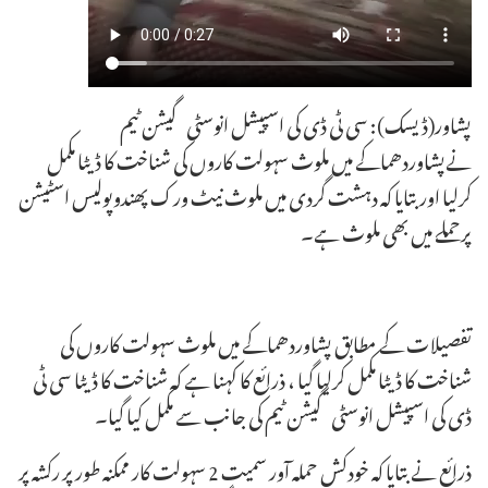
پشاور(ڈیسک): سی ٹی ڈی کی اسپیشل انوسٹی گیشن ٹیم
نےپشاوردھماکے میں ملوث سہولت کاروں کی شناخت کا ڈیٹا مکمل
کرلیا اور بتایا کہ دہشت گردی میں ملوث نیٹ ورک پھندوپولیس اسٹیشن
پرحملے میں بھی ملوث ہے۔
تفصیلات کے مطابق پشاوردھماکے میں ملوث سہولت کاروں کی
شناخت کا ڈیٹا مکمل کرلیا گیا ، ذرائع کا کہنا ہے کہ شناخت کا ڈیٹا سی ٹی
ڈی کی اسپیشل انوسٹی گیشن ٹیم کی جانب سے مکمل کیا گیا۔
ذرائع نے بتایا کہ خودکش حملہ آور سمیت 2 سہولت کار ممکنہ طور پر رکشہ پر