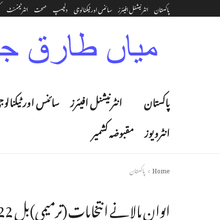
پاکستان
انٹرنیشنل افیئرز
سائنس اور ٹیکنالوجی
دلچسپ
صحت
انٹرٹینمنٹ‎
ک
پاکستان
انٹرنیشنل افیئرز
سائنس اور ٹیکنالوج
انٹرویوز
مقبوضہ کشمیر
Home
پاکستان
ایوان بالا نے انتخابات (ترمیمی) بل 2022ء منظور کر لیا