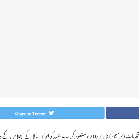
Share on Twitter
اسلام آباد۔ (نمائندہ خصوصی/اے پی پی):ایوان بالا نے انتخابات (ترمیمی) بل 2022ء منظور