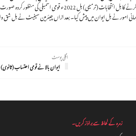
مانی امور نے بل ایوان میں پیش کیا۔ بعد ازاں چیئرمین سینیٹ نے بل شق وا
اگلی پوسٹ
ایوان بالا نے قومی احتساب (ثانوی) (ترمیمی) 
زمرہ کے لحاظ سے براؤز کریں۔