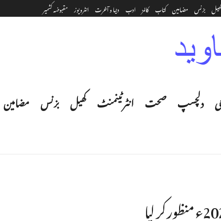
ھیل
بزنس
مضامین
کتاب
کالمز
ادب
دنیا و آخرت
انٹرویوز
مقبوضہ کشمیر
ی
دلچسپ
صحت
انٹرٹینمنٹ‎
کھیل
بزنس
مضامین