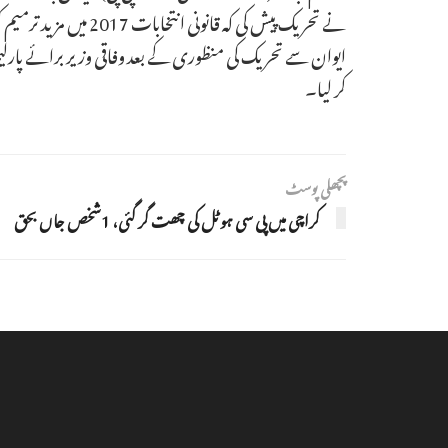
نے تحریک پیش کی کہ قانونی انتخابات 2017 میں مزید ترمیم کرنے کا بل انتخابات (ترمیمی) بل 2022ء قومی اسمبلی کی منظور کردہ صورت میں زیر غور لایا جائے۔
ایوان سے تحریک کی منظوری کے بعد وفاقی وزیر برائے پارلی
کر لیا۔
پچھلی پوسٹ
کراچی میں پی سی ہوٹل کی چھت گر گئی، 1شخص جاں‌ بحق