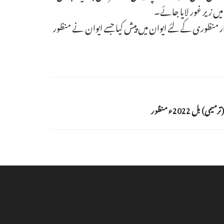
ر منظوری کے لئے ایوان میں پیش کیا جسے ایوان نے منظور
بل 2022ء منظور