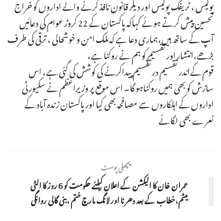
پولیس ، ٹریفک پولیس اور دیگر قانون نافذ کرنے والے اداروں کو خراج
تحسین پیش کرتے ہوئے کہاکہ پاکستان کے 22 کروڑ عوام کی دعائیں
آپ کے ساتھ ہیں،ہماری دعا ہے کہ ملک امن و خوشحالی ، ترقی کی طرف
بڑھے،انتشار اور تقسیم کو ہم نے روکنا ہے،
قوم کےاندر تقسیم در تقسیم پیداکرنے کی کوشش کی گئی ہے، اس
سازش کو بھی ہمیں روکناہو گا۔ اس موقع پر وزیراعظم نے سکیورٹی
اداروں کے اہلکاروں سے مصافحہ بھی کیا اور پاکستان زندہ آباد کے
نعرے بھی لگائے
پچھلی پوسٹ
عمران خان کا الیکشن کے اعلان کیلئے حکومت کو 6 روز کا الٹی
میٹم،خطاب کے بعد دھرنا اور لانگ مارچ ختم ،بنی گالی روانگی