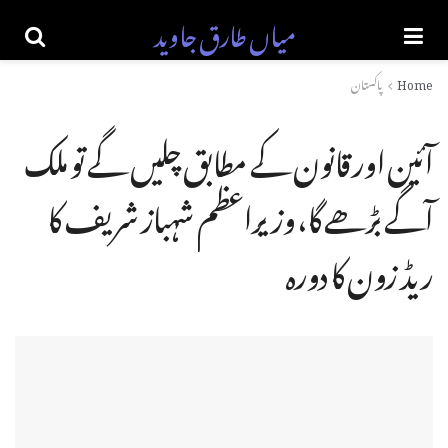
میاں طارق جاوید
Home
پاکستان
آئین اور قانون کے مطابق چلیں گے تو ملک
آگے بڑھے گا، وزیراعظم شہباز شریف کا
ریڈ زون کا دورہ