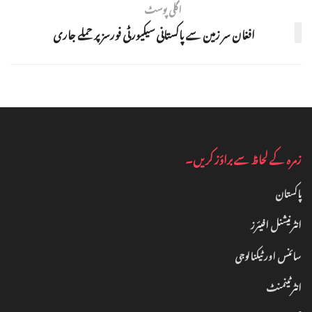
اگلی پوسٹ
افغان سر زمین سے پاکستانی سیکیورٹی فورسز پر حملے جاری
زمرہ کے لحاظ سے براؤز کریں۔
پاکستان
انٹرنیشنل افیئرز
سائنس اور ٹیکنالوجی
انٹرٹینمنٹ‎