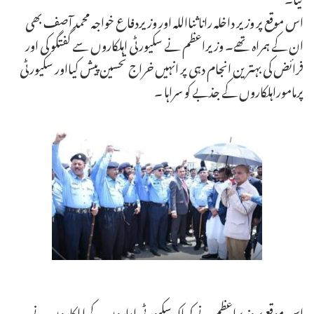
اس موقع پر وزیر داخلہ رانا ثنااللہ اور وزیردفاع خواجہ محمد آصف بھی
ان کے ہمراہ تھے۔ وزیراعظم نے سکیورٹی اہلکاروں سے گفتگو کی اور
فرائض کی بہترین انجام دہی پر انہیں خراج تحسین پیش کیااور سکیورٹی
پرماموراہلکاروں کے جذبے کو سراہا ۔
اس موقع پر وزیراعظم نے کہاکہ سکیورٹی اداروں کے اہلکاروں نے