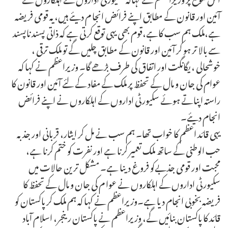
آئین اور قانون کے مطابق اپنے فرائض انجا م دیئے ہیں، یہ قومی فریضہ
ہے،ملک ہم سب کاہے،قوم بھی یہی توقع کرتی ہے کہ ذاتی پسند ناپسند
سے بالا تر ہو کر آئین اور قانون کے مطابق چلیں گے تو ملک ترقی ،
خوشحالی ، یگانگت اور اتفاق کی طرف بڑھے گا۔ وزیراعظم نے کہا کہ
عوام کی جان و مال کے تحفظ پر ملک کے مفاد کے لئے آئین اور قانون کا
راستہ اپناتے ہوئے سکیورٹی اداروں کے اہلکاروں نے اپنے فرائض
انجام دیئے۔
یہی قائد اعظم کا خواب تھا۔ ہم سب نے مل کر ایثار، قربانی اور جذبہ
حب الوطنی کے ساتھ ملک تعمیر کرنا ہے اور نفرت کو ختم کرنا ہے،
محبت اور قومی جذبےکو فروغ دینا ہے۔ مشکل ترین حالات میں
سکیورٹی اداروں کے اہلکاروں نے عوا م کی جان و مال کے تحفظ کا
فریضہ بخوبی انجام دیا ہے۔وزیراعظم نے کہا کہ ہم ملک کر پاکستان کو
قائد کا پاکستان بنائیں گے، وزیراعظم نے پاکستان رینجر، اسلام آباد