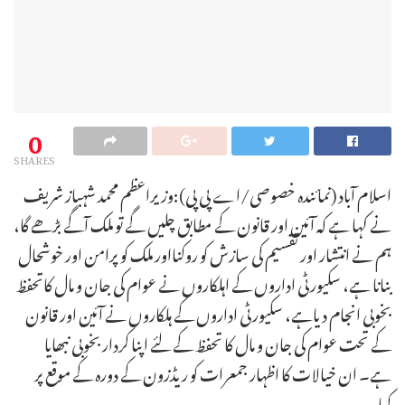
0
SHARES
اسلام آباد (نمائندہ خصوصی/اے پی پی):وزیراعظم محمد شہباز شریف
نے کہا ہے کہ آئین اور قانون کے مطابق چلیں گے تو ملک آگے بڑھے گا،
ہم نے انتشار اور تقسیم کی سازش کو روکنااور ملک کو پرامن اور خوشحال
بنانا ہے، سکیورٹی اداروں کے اہلکاروں نے عوام کی جان و مال کاتحفظ
بخوبی انجام دیاہے، سکیورٹی اداروں کے ہلکاروں نے آئین اور قانون
کے تحت عوام کی جان و مال کا تحفظ کے لئے اپنا کردار بخوبی نبھایا
ہے۔ ان خیالات کا اظہار جمعرات کو ریڈزون کے دورہ کے موقع پر
کیا۔