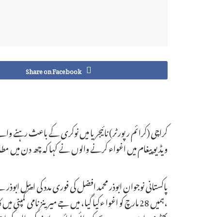
Share on Facebook
ویڈیو پیغام میں اغواء کرنے والوں نے کہا کہ چھ دن میں مط
پاکستانی نوجوان ابوذر محمد افضل کی فوری مدد کی اپیل ابوذر
بھٹو زرداری میرے بچے کو رہائی دلوائیں، ابوذر کی والدہ ک