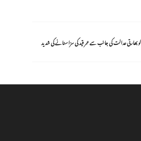
 کو بھارتی عدالت کی جانب سے عمر قید کی سزا سنانے کی شدید