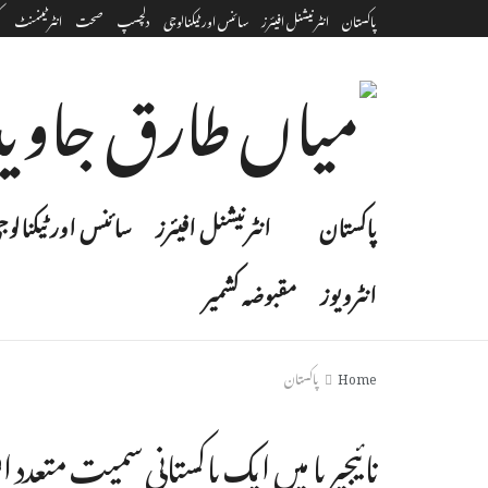
پاکستان
انٹرنیشنل افیئرز
سائنس اور ٹیکنالوجی
دلچسپ
صحت
انٹرٹینمنٹ‎
ک
پاکستان
انٹرنیشنل افیئرز
سائنس اور ٹیکنالوج
انٹرویوز
مقبوضہ کشمیر
Home
پاکستان
نا ئیجیریا میں ایک پاکستانی سمیت متعدد ا