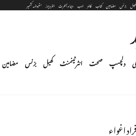
ھیل
بزنس
مضامین
کتاب
کالمز
ادب
دنیا و آخرت
انٹرویوز
مقبوضہ کشمیر
ی
دلچسپ
صحت
انٹرٹینمنٹ‎
کھیل
بزنس
مضامین
فراد اغواء