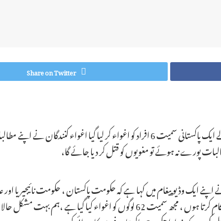
Share on Twitter
کراچی (کرائم رپورٹر) نائیجریا میں نوکری کے باعث رہنے والے ایک پاکستانی سمیت 6 افراد کو
البات پورے نہ ہوئے تو مغویوں کو قتل کر دیا جائے گا،
 نے اپنے ایک وڈیو پیغام میں کہا ہے کہ حکومت پاکستان ، حکومت نائیجیریا او
،ہمیں 28 مارچ کو اغوا ءکیا گیا، میں جے میرینز نامی کمپنی میں کام کرتا ہوں ، مجھ سم
ی اپیل کی ہے کہ خدارا حکومت پاکستان فوری کارروائی کرے ،