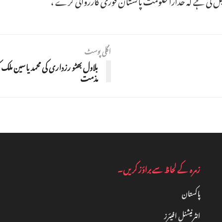
اگلی پوسٹ
بلاول بھٹو رزداری کی محمد یاسین ملک
مذمت
زمرہ کے لحاظ سے براؤز کریں۔
پاکستان
انٹرنیشنل افیئرز