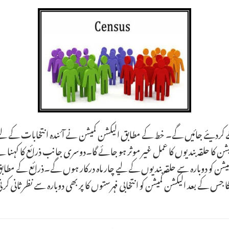
ن کا حلقہ بندیوں کا عمل غیر موثر ہو جائے گا۔دوسری جانب ذرائع کا کہنا ہے
د الیکشن کمیشن کو دوبارہ سے حلقہ بندیوں کے لیے چار ماہ درکار ہوں گے۔ذرائع کے م
وگا جس کے بعد الیکشن کمیشن کو انتخابی فہرستوں کا پر بھی دوبارہ سے نظر ثانی 