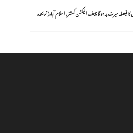
 کا فیصلہ میرٹ پر ہو گا چیف الیکشن کمشنر, اسلام آباد( نمائندہ