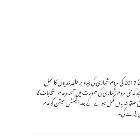
جس کے نتائج 31 دسمبر 2022 تک الیکشن کمیشن کے حوالے کردیئے جائیں گے۔ خط کے مطابق الیکشن کمیشن نے آئندہ انتخابات کے لئے 2017 کی مردم شماری کی بنیاد پر حلقہ بندیوں کا عمل
 کہ نئی مردم شماری کی صورت میں آئندہ عام انتخابات کا
طابق حلقہ بندیاں مکمل ہونے کے بعد الیکشن کمیشن کو عام
کرنی پڑے گی۔