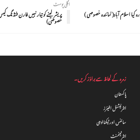
اگلی پوسٹ
 کیا اسلام آباد( نمائندہ خصوصی )
پریشر لینے کو تیار نہیں فارن فنڈنگ کیس
خصوصی)
زمرہ کے لحاظ سے براؤز کریں۔
پاکستان
انٹرنیشنل افیئرز
سائنس اور ٹیکنالوجی
انٹرٹینمنٹ‎