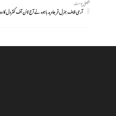
پچھلی پوسٹ
آرمی چیف جنرل قمر جاوید باجوہ نے آج لائن آف کنٹرول کا دورہ