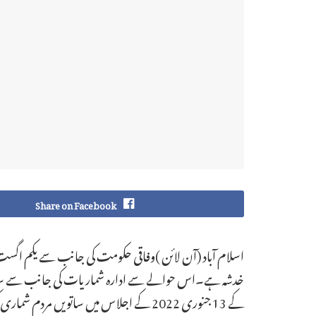
Share on Facebook
اسلام آباد (آن لائن )وفاقی حکومت کی جانب سے یکم اگست سے
خدشہ ہے۔اس حوالے سے ادارہ شماریات کی جانب سے ساتویں 
کے 13 جنوری 2022 کے اجلاس میں ساتویں مردم شماری کرانے کی منظوری دی گئی ہے