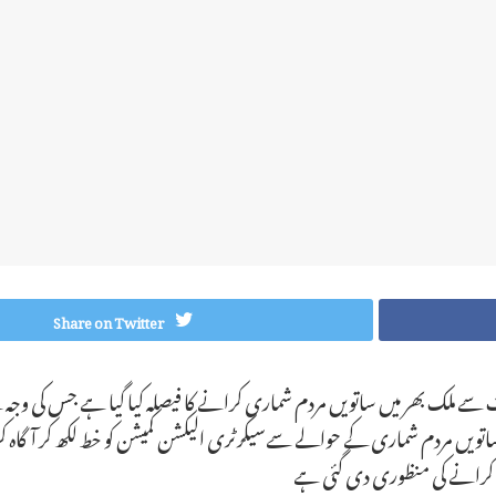
Share on Twitter
 ملک بھر میں ساتویں مردم شماری کرانے کا فیصلہ کیا گیا ہے جس کی وجہ سے م
مردم شماری کے حوالے سےسیکرٹری الیکشن کمیشن کو خط لکھ کر آگاہ کردیا 