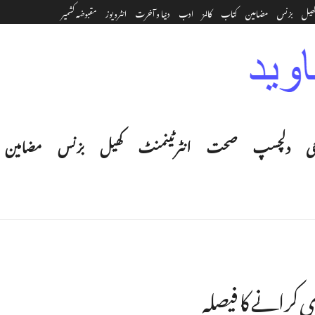
ھیل
بزنس
مضامین
کتاب
کالمز
ادب
دنیا و آخرت
انٹرویوز
مقبوضہ کشمیر
ی
دلچسپ
صحت
انٹرٹینمنٹ‎
کھیل
بزنس
مضامین
ی کرانے کا فیصلہ