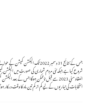
شروع کیا ہے جبکہ نئی مردم شماری کی صورت میں الیکشن کمیش
انعقاد مئی 2023 سے قبل ناممکن ہوگا جس کے بع
انتخابات کی تیاریوں کے لیے کم از کم تین ماہ کا وقت درکار ہ