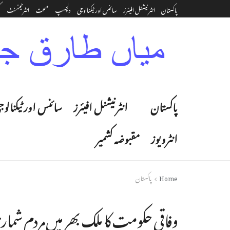
پاکستان
انٹرنیشنل افیئرز
سائنس اور ٹیکنالوجی
دلچسپ
صحت
انٹرٹینمنٹ‎
ک
پاکستان
انٹرنیشنل افیئرز
سائنس اور ٹیکنالوج
انٹرویوز
مقبوضہ کشمیر
Home
پاکستان
وفاقی حکومت کا ملک بھر میں مردم شمار