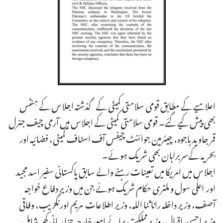
اعلامیے کے مطابق قومی سلامتی کمیٹی کے گذشتہ اجلاس کے مِنٹس
بھی پیش کیے گئے۔ قومی سلامتی کمیٹی کے اجلاس میں آرمی چیف جنرل
قمر جاوید باجوہ، چیئرمین جوائنٹ چیفس آف اسٹاف کمیٹی، فضائیہ اور
بحریہ کےسربراہان بھی شریک ہوئے۔
اجلاس میں امریکا میں تعینات رہنے والے سابق پاکستانی سفیر اسد مجید
اور اعلٰی سول و ملٹری حکام شریک ہوئے جن میں وزیر دفاع خواجہ
آصف، وزیر داخلہ رانا ثنا اللہ، وزیر اطلاعات مریم اورنگزیب، وفاقی
وزیر احسن اقبال، وزیرمملکت برائے امورخارجہ حنا ربانی کھر شامل