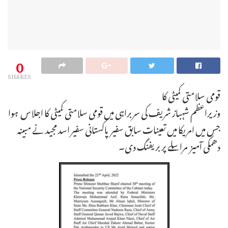
0
SHARES
قومی سلامتی کمیٹی کا
وزیراعظم شہباز شریف کی سربراہی میں قومی سلامتی کمیٹی کا اجلاس ہوا
جس میں امریکا میں تعینات سابق سفیر پاکستانی سفیر اسد مجید نے مبینہ
دھمکی آمیز مراسلے پر بریفنگ دی۔