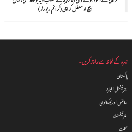
ایچ او معطل کراچی (کرائم رپورٹر )
زمرہ کے لحاظ سے براؤز کریں۔
پاکستان
انٹرنیشنل افیئرز
سائنس اور ٹیکنالوجی
انٹرٹینمنٹ‎
صحت