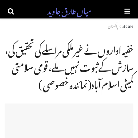
میاں طارق جاوید
Home
پاکستان
خفیہ اداروں نے غیر ملکی مراسلے کی تحقیق کی،
سازش کے ثبوت نہیں ملے، قومی سلامتی
کمیٹی اسلام آباد( نمائندہ خصوصی )