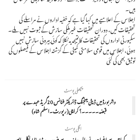
ہیں۔
اجلاس کے اعلامیے میں کہا گیا ہے کہ خفیہ اداروں نے مراسلے کی
تحقیقات کیں، دوران تحقیقات غیرملکی سازش کے ثبوت نہیں ملے۔
سکیورٹی اداروں کی تحقیقات کا نتیجہ یہ نکلا کہ کوئی بیرونی سازش نہیں
ہوئی، اجلاس میں قومی سلامتی کمیٹی کے گزشتہ اجلاس کے فیصلوں کی
توثیق بھی کی گئی
پچھلی پوسٹ
واٹر بورڈ میں ڈپٹی مینجنگ ڈائریکٹر فنانس 20گریڈ عہدے پر
قبضہ۔۔۔۔۔؟ کراچی(رپورٹ۔اسلم شاہ)
اگلی پوسٹ
کراچی سے اغوا ہونے والی دعا زہرہ سے منسوب ویڈیو غلط نکلی، ایس