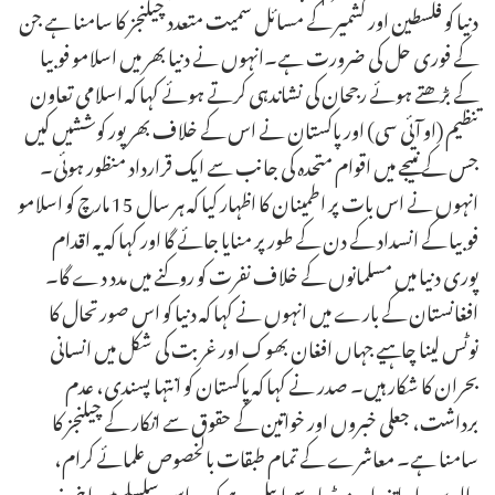
دنیا کو فلسطین اور کشمیر کے مسائل سمیت متعدد چیلنجز کا سامنا ہے جن
کے فوری حل کی ضرورت ہے۔انہوں نے دنیا بھر میں اسلامو فوبیا
کے بڑھتے ہوئے رجحان کی نشاندہی کرتے ہوئے کہا کہ اسلامی تعاون
تنظیم (او آئی سی) اور پاکستان نے اس کے خلاف بھرپور کوششیں کیں
جس کے نتیجے میں اقوام متحدہ کی جانب سے ایک قرارداد منظور ہوئی۔
انہوں نے اس بات پر اطمینان کا اظہار کیا کہ ہر سال 15 مارچ کو اسلامو
فوبیا کے انسداد کے دن کے طور پر منایا جائے گا اور کہا کہ یہ اقدام
پوری دنیا میں مسلمانوں کے خلاف نفرت کو روکنے میں مدد دے گا۔
افغانستان کے بارے میں انہوں نے کہا کہ دنیا کو اس صورتحال کا
نوٹس لینا چاہیے جہاں افغان بھوک اور غربت کی شکل میں انسانی
بحران کا شکار ہیں۔ صدر نے کہا کہ پاکستان کو انتہا پسندی، عدم
برداشت، جعلی خبروں اور خواتین کے حقوق سے انکار کے چیلنجز کا
سامنا ہے۔ معاشرے کے تمام طبقات بالخصوص علمائے کرام،
والدین، اساتذہ اور میڈیا سے اپیل ہے کہ وہ اس سلسلے میں اپنی ذمہ