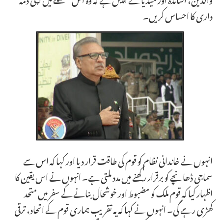
داری کا احساس کریں۔
انہوں نے خاندانی نظام کو قوم کی طاقت قرار دیا اور کہا کہ اس سے
سماجی ڈھانچے کو برقرار رکھنے میں مدد ملتی ہے۔ انہوں نے اس یقین کا
اظہار کیا کہ قوم ملک کو مضبوط اور خوشحال بنانے کے سفر میں متحد
کھڑی رہے گی۔ انہوں نے کہا کہ یہ تقریب ہماری قوم کے اتحاد، ترقی