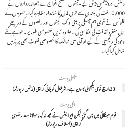
دلکش ایروبیٹکس پیش کیے۔تینوں مسلح افواج کے چھاتہ برداروں نے
10,000 فٹ کی بلندی سے فری فال کا شاندار مظاہرہ کیا۔ صوبوں کے
فلوٹس نے قومی ہم آہنگی پر مبنی لوک گیتوں اور رقصوں کے ذریعے
اپنی منفرد ثقافت کی عکاسی کی۔ علاوہ ازیں خصوصی طور پر مدعو کیے گئے
وفود کی دلچسپی کے لیے او آئی سی ممالک کا خصوصی فلوٹ بھی پریڈ میں
شامل کیا گیا۔
پچھلی پوسٹ
23مارچ قومی یکجہتی کا دن ہے۔شرجیل گوپلانی کراچی (بزنس رپورٹر)
اگلی پوسٹ
قوم مہنگائی میں پس گئی لیکن اپوزیشن نے کچھ نہ کیا,مولانا سعد رضوی
کراچی (اسٹاف رپورٹر)