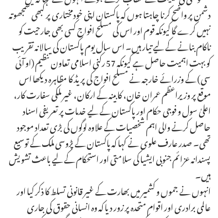
دشمن پر واضح کرنا چاہتا ہوں کہ پاکستان اپنی خودمختاری پر کبھی سمجھوتہ
نہیں کرے گا کیونکہ قوم اور اس کی مسلح افواج کسی بھی جارحیت کو
ناکام بنانے کے لیے تیار ہیں۔ اس سال یوم پاکستان کی سالانہ تقریب
کو بہت اہمیت حاصل ہے کیونکہ 57 رکنی اسلامی تعاون تنظیم (او آئی
سی) کے وزرائے خارجہ نے مسلح افواج کی پریڈ کا مظاہرہ دیکھا اس
موقع پر وزیراعظم عمران خان، کابینہ کے ارکان، غیر ملکی سفارت کار،
اعلیٰ سول و فوجی حکام اور پاکستان کے لیے خدمات پر تعریفی اسناد
حاصل کرنے والی اہم شخصیات کے علاوہ لوگوں کی بڑی تعداد موجود
تھی۔ صدر عارف علوی نے کہا کہ پاکستان کے پڑوسی ملک کے توسیع
پسندانہ عزائم جنوبی ایشیا کی سلامتی اور استحکام کے لیے باعث تشویش
ہیں۔
انہوں نے جموں و کشمیر میں بھارت کے غیر قانونی تسلط کا ذکر کیا اور
عالمی برادری اور اقوام متحدہ پر زور دیا کہ وہ انسانی حقوق کی جاری