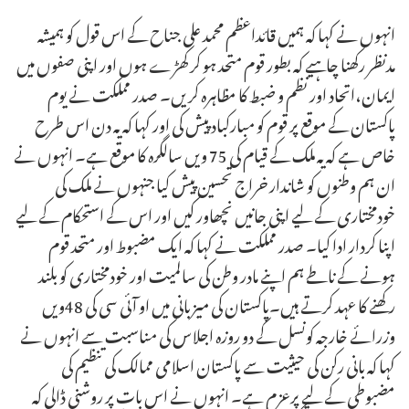
انہوں نے کہا کہ ہمیں قائداعظم محمد علی جناح کے اس قول کو ہمیشہ
مدنظر رکھنا چاہیے کہ بطور قوم متحد ہو کر کھڑے ہوں اور اپنی صفوں میں
ایمان،اتحاد اور نظم و ضبط کا مظاہرہ کریں۔ صدر مملکت نے یوم
پاکستان کے موقع پر قوم کو مبارکباد پیش کی اور کہا کہ یہ دن اس طرح
خاص ہے کہ یہ ملک کے قیام کی 75 ویں سالگرہ کا موقع ہے۔ انہوں نے
ان ہم وطنوں کو شاندار خراج تحسین پیش کیا جنہوں نے ملک کی
خودمختاری کے لیے اپنی جانیں نچھاور کیں اور اس کے استحکام کے لیے
اپنا کردار ادا کیا۔ صدر مملکت نے کہا کہ ایک مضبوط اور متحد قوم
ہونے کے ناطے ہم اپنے مادر وطن کی سالمیت اور خودمختاری کو بلند
رکھنے کا عہد کرتے ہیں۔پاکستان کی میزبانی میں او آئی سی کی 48ویں
وزرائے خارجہ کونسل کے دو روزہ اجلاس کی مناسبت سے انہوں نے
کہا کہ بانی رکن کی حیثیت سے پاکستان اسلامی ممالک کی تنظیم کی
مضبوطی کے لیے پرعزم ہے۔ انہوں نے اس بات پر روشنی ڈالی کہ