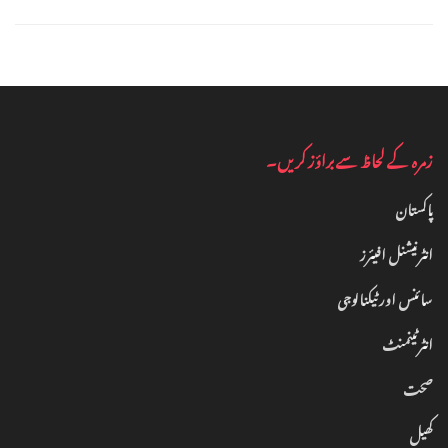
زمرہ کے لحاظ سے براؤز کریں۔
پاکستان
انٹرنیشنل افیئرز
سائنس اور ٹیکنالوجی
انٹرٹینمنٹ‎
صحت
کھیل