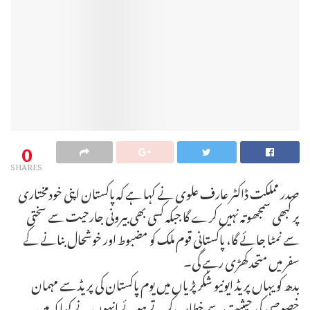
0
SHARES
صدر مملکت ڈاکٹر عارف علوی نے کہا ہے کہ پاکستان اپنی خودمختاری
پر کبھی سمجھوتہ نہیں کرے گا جبکہ کسی بھی بیرونی جارحیت سے سختی
سے نمٹا جائے گا، پاکستانی قوم ملک کو مضبوط اور خوشحال بنانے کے
سفر میں متحد کھڑی رہے گی۔
بدھ کو یہاں پریڈ ایونیو شکرپڑیاں میں یوم پاکستان کی پریڈ سے مہمان
خصوصی کی حیثیت سے خطاب کرتے ہوئے انہوں نے کہا کہ میں