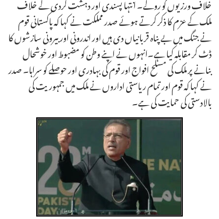
خلاف ورزیوں کو روکے۔ انتہا پسندی اور دہشت گردی کے خلاف
ملک کے عزم کا ذکر کرتے ہوئے صدر مملکت نے کہا کہ پاکستانی قوم
نے جنگ میں بے پناہ قربانیاں دی ہیں اور اندرونی اور بیرونی سازشوں کا
ڈٹ کر مقابلہ کیا ہے۔انہوں نے اپنے وطن کو مضبوط اور خوشحال
بنانے پر ملک کی مسلح افواج اور قوم کی بہادری اور حوصلے کو سراہا۔ صدر
نے کہا کہ قوم اور تمام ریاستی اداروں نے ملک میں جمہوریت کی
بالادستی کی حمایت کی ہے۔