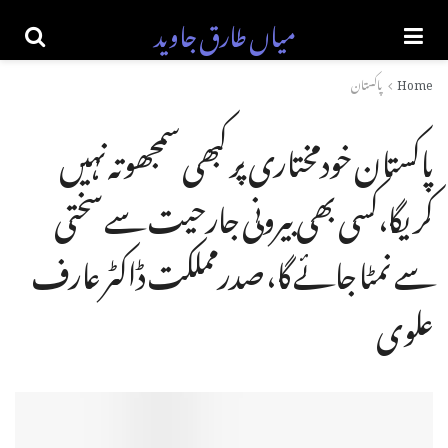
میاں طارق جاوید
Home
پاکستان
پاکستان خودمختاری پر کبھی سمجھوتہ نہیں
کریگا،کسی بھی بیرونی جارحیت سے سختی
سے نمٹا جائے گا، صدرمملکت ڈاکٹر عارف
علوی