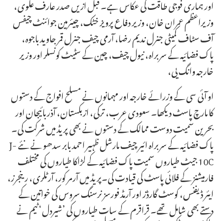
اور ہماری فوجی طاقت کی عکاس ہے۔ قبل ازیں صدر عارف علوی،
وزیراعظم عمران خان، وزیر دفاع پرویز خٹک، چیئرمین جوائنٹ چیفس
آف سٹاف کمیٹی جنرل ندیم رضا، آرمی چیف جنرل قمر جاوید باجوہ،
پاک فضائیہ کے سربراہ، نیول چیف، چین کے سٹیٹ کونسلر اور وزیر
خارجہ وانگ یی،
او آئی سی کے وزرائے خارجہ اور مہمانوں نے مسلح افواج کے دستوں
کا مارچ پاسٹ دیکھا۔ سعودی عرب، ترکی، ازبکستان، آذربائیجان اور
بحرین سمیت دوست ممالک کے دستوں نے بھی پریڈ میں شرکت کی۔
پاک فضائیہ کے سربراہ ائیر چیف مارشل ظہیر احمد بابر سدھو نے نئے J-
10C جیٹ طیاروں سمیت پاک فضائیہ کے لڑاکا طیاروں کی مختلف
فارمیشنز کے فلائی پاسٹ کی قیادت کی۔پریڈ میں آرمر کور، آرٹلری، رینجرز،
ایئر ڈیفنس، کوسٹ گارڈز اور آرمڈ فورسز نرسنگ سروس کی خواتین کے
دستے بھی شامل تھے۔ قراقرم کے سات طیاروں کی ’شیردل‘ ٹیم نے