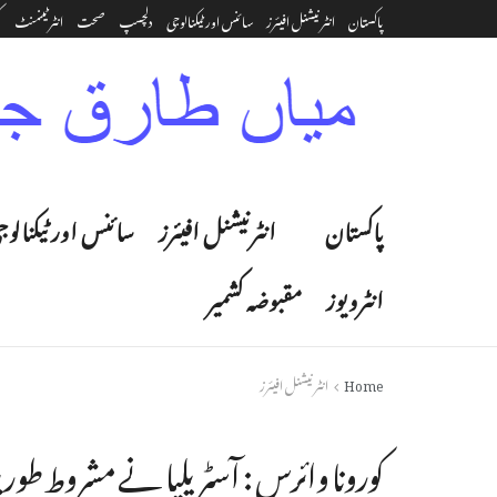
پاکستان
انٹرنیشنل افیئرز
سائنس اور ٹیکنالوجی
دلچسپ
صحت
انٹرٹینمنٹ‎
ک
پاکستان
انٹرنیشنل افیئرز
سائنس اور ٹیکنالوج
انٹرویوز
مقبوضہ کشمیر
Home
انٹرنیشنل افیئرز
کورونا وائرس : آسٹریلیا نے مشروط طور 