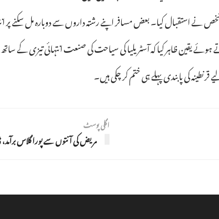
خص نے استقبال کیا۔ بعض مسافر اپنے رشتہ داروں سے دوبارہ مل سکنے پر ا
ہوئے یقین ظاہر کیا کہ آسٹریلیا کی سیاحت کی صنعت انتہائی تیزی کے ساتھ
 قرنطینہ کی پابندی پہلے ہی ختم کر چکی ہیں۔
اگلی پوسٹ
مریض کی آنتوں سے پورا گلاس برآمد، ڈ