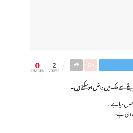
0
2
SHARES
VIEWS
 طریقے سے ملک میں داخل ہوسکتے ہیں۔
 کھول دیا ہے۔
 دے دی ہے۔