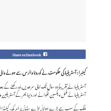
Share on Facebook
کینبرا : آسٹریلیا کی حکومت نے کورونا وائرس سے ہونے والی 
آسٹریلیا نے تقریباً دو سال تک اپنی سرحدیں بند رکھنے کے بع
آسٹریلیا نے مکمل ویکسین لگوانے اور دنیا بھر کے آسٹریلی
ملک کے سب سے بڑے ہوائی اڈے سڈنی پر امریکہ، کینیڈا او