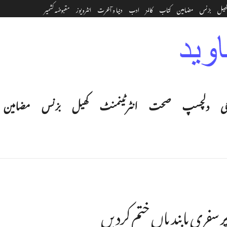
ھیل
بزنس
مضامین
کتاب
کالمز
ادب
دنیا و آخرت
انٹرویوز
مقبوضہ کشمیر
ی
دلچسپ
صحت
انٹرٹینمنٹ‎
کھیل
بزنس
مضامین
پر سفری پابندیاں ختم کردیں