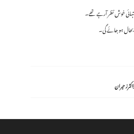
نتہائی خوش نظر آرہے تھے۔
 بحال ہو جائے گی۔
اکٹرز حیران