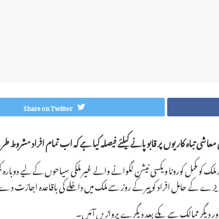
Share on Twitter
معاشی تباہ کاریوں پر قابو پانے کیلئے فیصلہ کیا ہے کہ اب تمام افراد مشروط
د ملک کو مکمل کورونا ویکسی نیشن لگوانے والے غیر ملکی سیاحوں کے لیے دوبارہ
ن ویزے کے حامل افراد کو پیر کے روز سے ملک میں داخلے کی باقاعدہ اجازت
ر دیگر ممالک سے یکے بعد دیگرے پروازیں آئیں۔