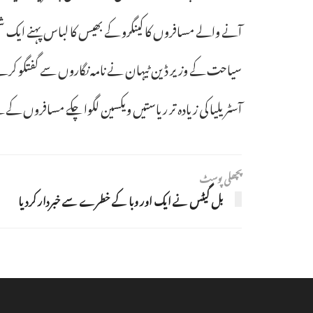
آنے والے مسافروں کا کینگرو کے بھیس کا لباس پہنے ایک ش
سیاحت کے وزیر ڈین ٹیہان نے نامہ نگاروں سے گفتگو کرتے 
آسٹریلیا کی زیادہ تر ریاستیں ویکسین لگوا چکے مسافروں کے لیے
پچھلی پوسٹ
بل گیٹس نے ایک اور وبا کے خطرے سے خبردار کردیا