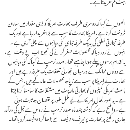
بہت کم خریدتا ہے۔
انھوں نے کہا کہ دوسری طرف بھارت امریکا کو بڑی مقدار میں سامان
فروخت کرتا ہے، امریکا بھارت کا سب سے بڑا خریداررہا ہے اور یک
طرفہ تجارتی تعلق کی یہ یک طرفہ تباہی کئی دہائیوں سے چلی آرہی ہے۔
انہوں نے زور دیا کہ محصولات صفر کرنے کی تجویز اب بے وقت ہے،
یہ اقدام برسوں پہلے ہونا چاہیے تھا۔صدر ٹرمپ نے کہاکہ کئی دہائیوں
سے دونوں ممالک کے درمیان تجارتی تعلقات یک طرفہ رہے ہیں اور
بھارت نے امریکا پر سب سے زیادہ محصولات عائد کیے ہیں، جس کے
باعث امریکی کمپنیوں کو بھارتی مارکیٹ میں مشکلات کا سامنا کرنا پڑتا
ہے۔ یہ صورتِحال امریکا کے لیے مکمل طور پر نقصان دہ ثابت ہوئی
ہے۔واضح رہے کہ گزشتہ چند ماہ صدر ٹرمپ نے روس سے تیل کی درآمد
جاری رکھنے پر بھارت پر ٹیرف25فیصد سے بڑھا کر 50فیصد کردیاتھا۔