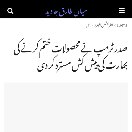
میاں طارق جاوید
Home
انٹرنیشنل افیئرز
انڈیا
صدر ٹرمپ نے محصولات ختم کرنے کی
بھارت کی پیش کش مسترد کر دی