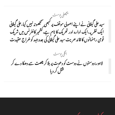
پچھلی پوسٹ
سید علی گیلانی نے اپنے اصولی موقف پر کبھی سمجھوتہ نہیں کیا،علی گیلانی
ایک نظریہ،ایک ادارہ اور تحریک کا نام ہے،کشمیر کانفرنس میں شریک
قومی رہنمائوں کا قائد حریت سید علی گیلانی کی جدوجہد کو خراج عقیدت
اگلی پوسٹ
لاہور:دوستوں نے دوست کو دعوت پر بلا کر چھت سے دھکا دے کر
قتل کر دیا