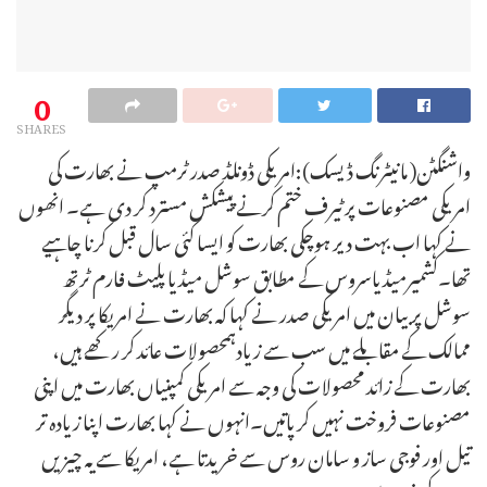
0
SHARES
واشنگٹن( مانیٹرنگ ڈیسک):امریکی ڈونلڈ صدر ٹرمپ نے بھارت کی
امریکی مصنوعات پر ٹیرف ختم کرنے پیشکش مسترد کر دی ہے۔ انھوں
نے کہا اب بہت دیر ہوچکی بھارت کو ایسا کئی سال قبل کرنا چاہیے
تھا۔کشمیرمیڈیاسروس کے مطابق سوشل میڈیا پلیٹ فارم ٹرتھ
سوشل پر بیان میں امریکی صدر نے کہا کہ بھارت نے امریکا پر دیگر
ممالک کے مقابلے میں سب سے زیادہمحصولات عائد کر رکھے ہیں،
بھارت کے زائد محصولات کی وجہ سے امریکی کمپنیاں بھارت میں اپنی
مصنوعات فروخت نہیں کرپاتیں۔انہوں نے کہا بھارت اپنا زیادہ تر
تیل اور فوجی ساز و سامان روس سے خریدتا ہے، امریکا سے یہ چیزیں