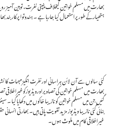
بھارت میں مسلم خواتین کیخلاف پنپتی نفرت، توہین آمیز رو
ہتھیارکے طورپراستعمال کیا جارہا ہے ۔ ہندوتوا پرکاربند ب
کئی سالوں سے آن لائن ہراسانی اورنفرت انگیزمہمات کا نشانہ
گئیں جن میں مسلم خواتین کو نازیبا خاکوں میں دکھایا گیا 
بنائی گئی نازیبا ویڈیوز مزید تقویت پاتی ہیں۔ بھارتی انسانی
غیراخلاقی کام میں ملوث ہوں۔