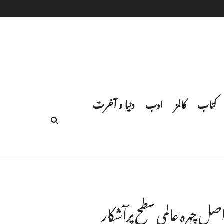
کتاب
کالمز
ادب
دنیا و آخرت
صل چہرہ عالمی سطح پرآشکار