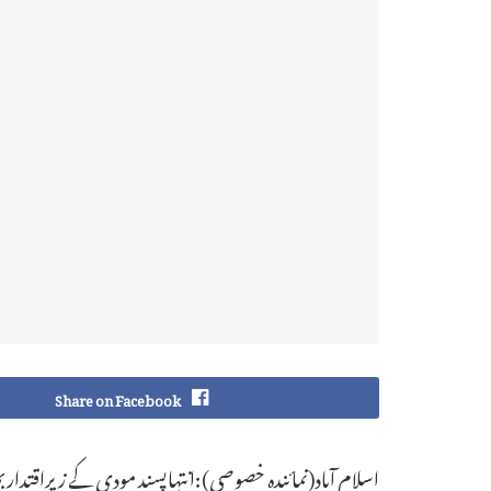
Share on Facebook
اسلام آباد(نمائندہ خصوصی):انتہاپسند مودی کے زیراقتدارب