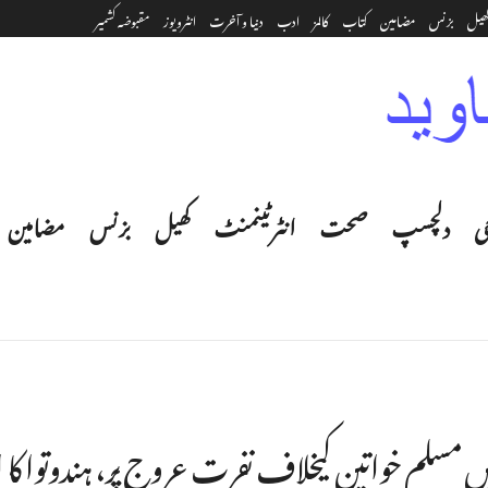
ھیل
بزنس
مضامین
کتاب
کالمز
ادب
دنیا و آخرت
انٹرویوز
مقبوضہ کشمیر
ی
دلچسپ
صحت
انٹرٹینمنٹ‎
کھیل
بزنس
مضامین
 مسلم خواتین کیخلاف نفرت عروج پر، ہندوتوا کا ا