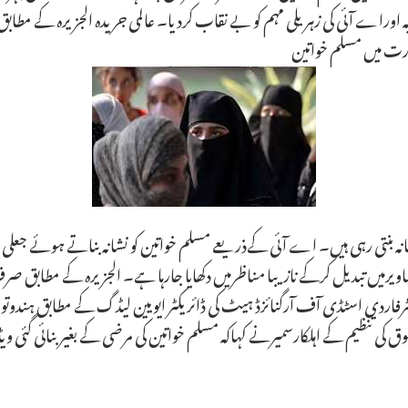
یہ اوراے آئی کی زہریلی مہم کو بے نقاب کردیا۔ عالمی جریدہ الجزیرہ کے م
ھارت میں مسلم خواتین
 بنتی رہی ہیں۔ اے آئی کےذریعے مسلم خواتین کو نشانہ بناتے ہوئے جعلی اور ن
۔ سینٹرفاردی اسٹڈی آف آرگنائزڈ ہیٹ کی ڈائریکٹر ایویین لیڈگ کے مطابق ہند
 حقوق کی تنظیم کے اہلکارسمیرنے کہاکہ مسلم خواتین کی مرضی کے بغیربنائی گئی 