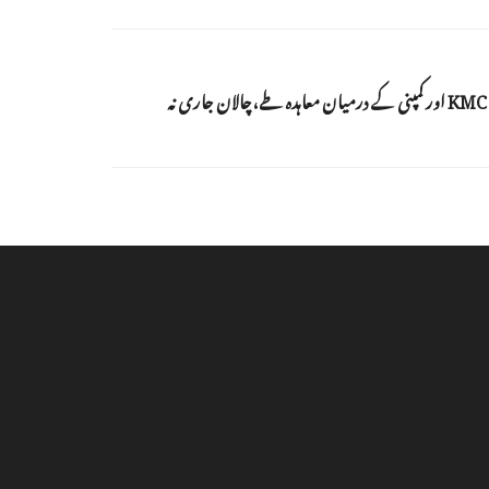
ہاکس بے ہٹ پر پیٹرول پمپ بنے گا،KMC اور کمپنی کے درمیان معاہدہ طے،چالان جاری نہ