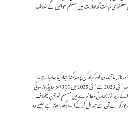
طابق مصنوعی ذہانت کوبھارت میں مسلم خواتین کے خلاف
ازیبا تصاویراورگمراہ کن پروپیگنڈا تیارکیا جارہا ہے۔
بھارت میں مسلم خواتین کی تصاویراورویڈیوزکوغیراخلاقی تصاویرمیں تبدیل کرکے نازیبا مناظرمیں دکھایا جارہا ہے۔ الجزیرہ کے مطابق صرف مئی 2023 سے مئی 2025 میں 1300ہزارویڈیوزبنائی
وتوا کے زیراثرزبھارتی معاشرے میں مسلم خواتین کیخلاف
ویڈیوزکواے آئی سے تبدیل کرکےایسا دکھایا جاتا ہے جیسے وہ