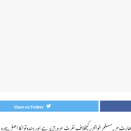
Share on Twitter
ھارت میں مسلم خواتین کیخلاف نفرت عروج پر ہے اور ہندوتوا کا اصل چہرہ عا