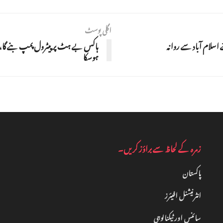
اگلی پوسٹ
 اسلام آباد سے روانہ
ہوسکا
زمرہ کے لحاظ سے براؤز کریں۔
پاکستان
انٹرنیشنل افیئرز
سائنس اور ٹیکنالوجی