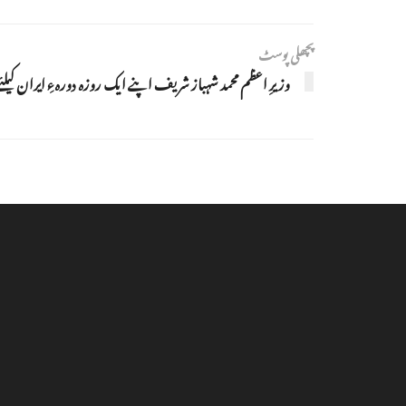
پچھلی پوسٹ
وزیرِ اعظم محمد شہباز شریف اپنے ایک روزہ دورہءِ ایران کیلئے