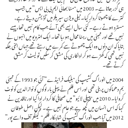
ہی گزر جاتا ہے۔ 2003 میں "منا بھائی ایم بی بی ایس” میں جیب
کترے کا چھوٹا کردار کیا۔ ٹیلی ویژن سیریلز میں آڈیشن دیتے رہے،
مسترد ہوتے رہے۔ کئی سال ایسے بھی آئے جب کام نہیں تھا، پیسے
نہیں تھے اور ممبئی میں رہنا محال ہو رہا تھا۔ ایک انٹرویو میں انہوں نے
بتایا کہ ان دنوں وہ ایک چھوٹے سے کمرے میں رہتے تھے جہاں اتنی جگہ
نہیں تھی کہ کھڑے ہو کر اداکاری کی مشق کر سکیں تو لیٹ کر مشق
کرتے تھے۔
2004 میں انوراگ کشیپ کی "بلیک فرائیڈے” آئی جو 1993 کے ممبئی
بم دھماکوں پر بنی تھی اور اس فلم نے پہلی بار لوگوں کو نوازالدین کو نوٹ
کروایا۔ 2010 میں "پیپلی لائیو” میں صحافی کا کردار ادا کیا اور ناقدین نے
کہا کہ اس انسان میں کچھ ہے جو عام نہیں ہے۔ لیکن اصل طوفان
2012 میں آیا جب انوراگ کشیپ کی شاہکار فلم "گینگز آف واسے پور”