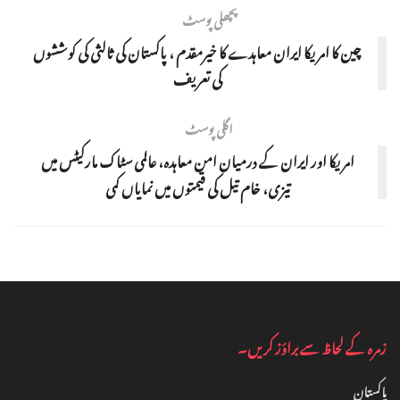
پچھلی پوسٹ
چین کا امریکا ایران معاہدے کا خیرمقدم ، پاکستان کی ثالثی کی کوششوں
کی تعریف
اگلی پوسٹ
امریکا اور ایران کے درمیان امن معاہدہ، عالمی سٹاک مارکیٹس میں
تیزی، خام تیل کی قیمتوں میں نمایاں کمی
زمرہ کے لحاظ سے براؤز کریں۔
پاکستان