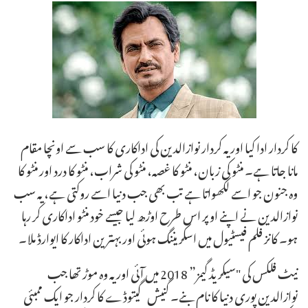
کا کردار ادا کیا اور یہ کردار نوازالدین کی اداکاری کا سب سے اونچا مقام
مانا جاتا ہے۔ منٹو کی زبان، منٹو کا غصہ، منٹو کی شراب، منٹو کا درد اور منٹو کا
وہ جنون جو اسے لکھواتا ہے تب بھی جب دنیا اسے روکتی ہے، یہ سب
نوازالدین نے اپنے اوپر اس طرح اوڑھ لیا جیسے خود منٹو اداکاری کر رہا
ہو۔ کانز فلم فیسٹیول میں اسکریننگ ہوئی اور بہترین اداکار کا ایوارڈ ملا۔
نیٹ فلکس کی "سیکریڈ گیمز” 2018 میں آئی اور یہ وہ موڑ تھا جب
نوازالدین پوری دنیا کا نام بنے۔ گنیش گیتوڈے کا کردار جو ایک ممبئی