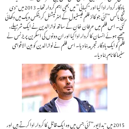
یادگار کردار ادا کیا اور "کہانی” میں بھی اہم کردار تھا۔ 2013 میں "دی
لنچ باکس” آئی جو کانز فلم فیسٹیول کے انٹرنیشنل کریٹکس ویک میں دکھائی
گئی۔ اس فلم میں عرفان خان کے ساتھ نوازالدین نے ایک شرمیلے،
چھپے ہوئے انسان کا کردار ادا کیا اور ان دونوں کی اسکرین پریزنس نے
فلم کو ایک یادگار تجربہ بنا دیا۔ اس فلم نے نوازالدین کو بین الاقوامی
سنیما کا نام بنا دیا۔
2015 میں "بدلاپور” آئی جس میں وہ ایک قاتل کا کردار ادا کرتے ہیں اور