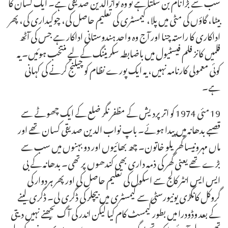
سب سے بڑا نام بن سکتا ہے تو وہ نوازالدین صدیقی ہے۔ ایک کسان کا
بیٹا، گاؤں کی مٹی میں پلا، کیمسٹری کی تعلیم حاصل کی، چوکیداری کی، پھر
اداکاری کا راستہ چنا اور آج وہ واحد ہندوستانی اداکار ہے جس کی آٹھ
فلمیں کانز فلم فیسٹیول میں باضابطہ سکریننگ کے لیے منتخب ہوئیں۔ یہ
کوئی معمولی کارنامہ نہیں، یہ ایک پورے نظام کو چیلنج کرنے کی کہانی
ہے۔
19 مئی 1974 کو اتر پردیش کے مظفر نگر ضلع کے ایک چھوٹے سے
قصبے بدھانہ میں پیدا ہوئے۔ باپ نواب الدین صدیقی کسان تھے اور
ماں مہرونیسا گھریلو خاتون۔ چھ بھائیوں اور دو بہنوں میں سب سے
بڑے تھے یعنی گھر کی ذمہ داری بھی کندھوں پر تھی۔ بدھانہ کے بی
ایس ایس انٹر کالج سے اسکول کی تعلیم حاصل کی اور پھر ہردوار کی
گروکل کانگڑی یونیورسٹی سے کیمسٹری میں بیچلر کی ڈگری لی۔ ڈگری لینے
کے بعد وڈودرا میں بطور کیمسٹ کام کیا لیکن اندر کی آگ بجھنے نہیں دیتی