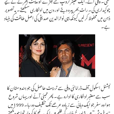
تھی۔ دہلی آئے، ایک تھیٹر گروپ سے جڑے اور پیٹ بھرنے کے لیے
چوکیداری کی۔ رات بھر پہرہ دیتے اور دن میں اداکاری سیکھتے۔ یہ تصویر
ذہن میں محفوظ کر لیں کیونکہ یہی نوازالدین صدیقی کی اصل طاقت کی بنیاد
ہے۔
نیشنل اسکول آف ڈراما نئی دہلی سے تربیت حاصل کی جو ہندوستان کا
سب سے معتبر اداکاری کا ادارہ ہے۔ پھر ممبئی آئے اور یہاں شروع
ہوا وہ سفر جو ایک دہائی سے زیادہ عرصے تک تکلیف دہ رہا۔ 1999 میں
"سرفروش” میں شاہ رخ خان کی فلم میں ایک لمحے کا کردار تھا جو دیکھتے