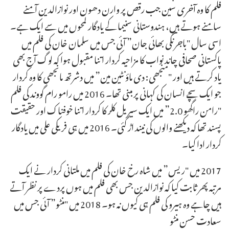
فلم کا وہ آخری سین جب رقص پر وارن دھون اور نوازالدین آمنے
سامنے ہوتے ہیں، ہندوستانی سنیما کے یادگار لمحوں میں سے ایک ہے۔
اسی سال "باجرنگی بھائی جان” آئی جس میں سلمان خان کی فلم میں
پاکستانی صحافی چاند نواب کا مزاحیہ کردار اتنا مقبول ہوا کہ لوگ آج بھی
یاد کرتے ہیں اور "منجھی: دی ماؤنٹین مین” میں دشرتھ مانجھی کا وہ کردار
جو ایک سچے انسان کی کہانی پر مبنی تھا۔ 2016 میں رامو رام گووند کی فلم
"رامن راگھو 2.0” میں ایک سیریل کلر کا کردار اتنا خوفناک اور حقیقت
پسند تھا کہ دیکھنے والوں کی نیند اڑ گئی۔ 2016 میں ہی فریکی علی میں یادگار
کردار ادا کیا۔
2017 میں "ریس” میں شاہ رخ خان کی فلم میں ملتانی کردار نے ایک
مرتبہ پھر ثابت کیا کہ نوازالدین جس بھی فلم میں ہوں پردے پر نظر آتے
ہیں چاہے وہ ہیرو کی فلم ہی کیوں نہ ہو۔ 2018 میں "منٹو” آئی جس میں
سعادت حسن منٹو