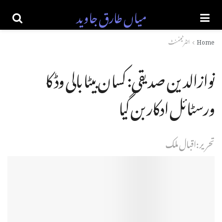
میاں طارق جاوید
Home
انٹرٹینمنٹ‎
نوازالدین صدیقی: کسان بیٹا بالی وڈ کا
ورسٹائل ادکار بن گیا
تحریر:اقبال ملک