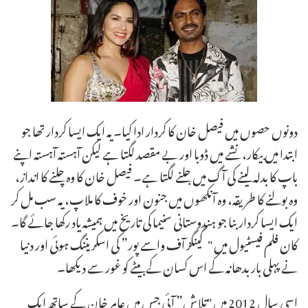
دونوں حصوں میں فیصل خان کا کردار ادا کیا۔ یہ ایک ایسا کردار تھا جو
ابتدا میں بیکار، نشے میں ڈوبا اور بے مقصد لگتا ہے لیکن آہستہ آہستہ اپنے
باپ کا بدلہ لینے کی آگ میں جلنے لگتا ہے۔ فیصل خان کا وہ چلنے کا انداز،
وہ بولنے کا طریقہ، وہ آنکھوں میں جنون اور خوف کا ملاپ، یہ سب مل کر
ایک ایسا کردار بنا جو ہندوستانی سنیما کی تاریخ میں ہمیشہ یاد رکھا جائے گا۔
کان فلم فیسٹیول میں "گینگز آف واسے پور” کی اسکریننگ ہوئی اور دنیا
نے پہلی بار بدھانہ کے اس کسان کے بیٹے کو غور سے دیکھا۔
اسی سال 2012 میں "تلاش” آئی جس میں عامر خان کے ساتھ ایک