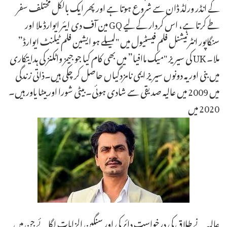
کے انڈر ورلڈ ڈان سے شروع ہوتا ہے اور پھر ایک بالکل مختلف سفر
طے کرتا ہے، اس کردار کے لیے GQ مین آف دی ایئر ایوارڈ ملا اور
سنگاپور انٹرنیشنل فلم فیسٹیول میں "لیسلے ہو ایشین فلم ٹیلنٹ ایوارڈ”
ملا۔ UK کی سیریز "میک ماافیا” میں بھی کام کیا جو جیمز واٹکنز کی ہدایتکاری
میں بنی اور یہ دونوں سیریز ایمی نامزدگیاں حاصل کر چکی ہیں۔ذاتی زندگی
میں 2009 میں عالیہ صدیقی سے شادی ہوئی۔ بیٹی شورا اور بیٹا یاور ہیں۔
2020 میں
عالیہ نے طلاق کی درخواست دائر کی اور سنگین الزامات لگائے جن میں