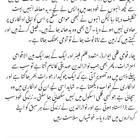
سے کچھ انہوں نے خود بعد میں واپس لے لیے۔ یہ معاملہ انہیں بہت
تکلیف دیتا رہا لیکن انہوں نے کبھی عوامی سطح پر اس کو اپنی اداکاری پر
حاوی نہیں ہونے دیا۔ آج بھی وہ بدھانہ جاتے ہیں، کھیتی کرتے ہیں اور
کہتے ہیں کہ زمین سے ناتا ٹوٹ جائے تو آدمی بھٹک جاتا ہے۔
چار قومی فلمی ایوارڈ، متعدد فلم فیئر اور ایک کے بعد ایک بین الاقوامی
اعزازات، پھر بھی جب نوازالدین صدیقی کا نام آتا ہے تو سب سے
پہلے ذہن میں وہ تصویر آتی ہے کہ ایک چوکیدار جو رات بھر جاگتا ہے اور
اداکاری کے خواب دیکھتا ہے۔ شاید اسی لیے ان کی اداکاری میں وہ
سچائی ہے جو کسی فلمی اسکول میں نہیں سکھائی جا سکتی۔ زندگی خود سب
سے بڑا استاد ہوتی ہے اور نوازالدین نے زندگی کے ہر سبق کو اپنے
کرداروں میں اتار دیا۔ خوشیاں سلامت رہیں