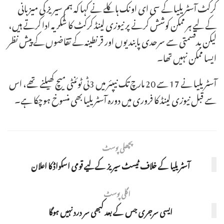
کرکٹ آسٹریلیا کے سی ای او نک ہاکلے نے کہا کہ ہم سیریز کی میزبانی
کے لیے ہر ممکن کوشش کرنے پر نیوزی لینڈ کرکٹ کا شکریہ ادا کرتے ہیں،
لیکن بدقسمتی سے سرحدی پابندیوں اور قرنطینہ کے تقاضوں کے پیش نظر
ایسا ممکن نہیں تھا۔
آسٹریلیا نے 17 سے 20 مارچ تک نیپئر میں 3ٹی ٹوئنٹی میچ کھیلنے تھے، اس
سے قبل نیوزی لینڈ کا فروری میں دورہ آسٹریلیا بھی منسوخ ہوچکا ہے۔
پچھلی پوسٹ
آسٹریلیا کے خلاف ٹیسٹ سیریز کےلیے قومی اسکواڈ کا اعلان
اگلی پوسٹ
ایسی سرجری جس کے بعد کبھی سر درد نہیں ہوگا