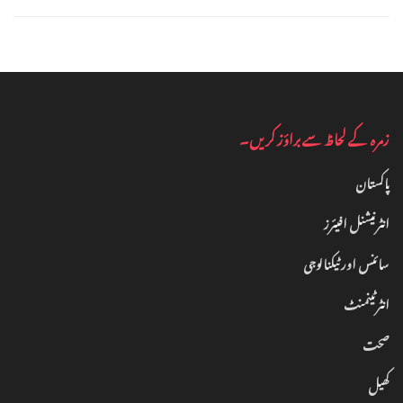
زمرہ کے لحاظ سے براؤز کریں۔
پاکستان
انٹرنیشنل افیئرز
سائنس اور ٹیکنالوجی
انٹرٹینمنٹ‎
صحت
کھیل