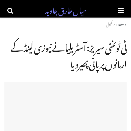
میاں طارق جاوید
Home
کھیل
ٹی ٹوئنٹی سیریز: آسٹریلیا نے نیوزی لینڈ کے
ارمانوں پر پانی پھیردیا