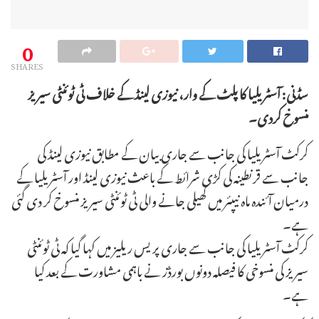
0
SHARES
سڈنی: آسٹریلیا کا پلٹ کے وار، نیوزی لینڈ کے خلاف ٹی ٹوئنٹی سیریز
منسوخ کردی۔
کرکٹ آسٹریلیا کی جانب سے جاری بیان کے مطابق نیوزی لینڈ کی
جانب سے قرنطینہ کی کڑی شرائط کے باعث نیوزی لینڈ اور آسٹریلیا کے
درمیان آئندہ ماہ نیپئر میں کھیلی جانے والی ٹی ٹوئنٹی سیریز منسوخ کر دی گئی
ہے۔
کرکٹ آسٹریلیا کی جانب سے جاری پریس ریلیز میں کہا گیا کہ ٹی ٹوئنٹی
سیریز کی منسوخی کا فیصلہ دونوں بورڈز نے باہمی مشاورت کے بعد کیا
ہے۔