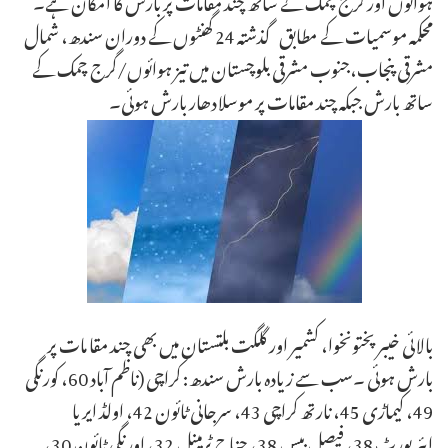
محکمہ موسمیات کے مطابق گذشتہ 24 گھنٹوں کے دوران سندھ، شمال
مشرقی پنجاب،جنوب مشرقی بلوچستان میں تیز ہوائوں/گرج چمک کے
ساتھ بارش جبکہ چند مقامات پر موسلادھار بارش ہوئی۔
بالائی خیبر پختونخوا، کشمیر اور گلگت بلتستان میں بھی چند مقا مات پر
بارش ہوئی ۔سب سے زیادہ بارش سندھ: کراچی (ناظم آباد 60، کورنگی
49، کیماڑی 45، نارتھ کراچی 43، سرجانی ٹائون 42، اولڈ ایریا
ایئرپورٹ 38، فیصل بیس 38، جناح ٹرمینل 32، اورنگی ٹائون 30،