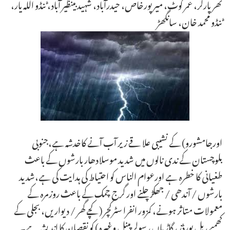
تھرپارکر، عمر کوٹ، میرپورخاص، حیدرآباد، شہید بینظیر آباد، ٹنڈو اللہ یار،
ٹنڈو محمد خان، سانگھڑ
اورجامشورو) کے نشیبی علا قے زیر آب آنے کاخدشہ ہے،جنوبی
بلوچستان کے ندی نالوں میں شدید موسلادھار بارشوں کے باعث
طغیانی کا خطرہ ہے اورعوام الناس کو احتیاط کی ہدایت کی ہے،شدید
بارشوں / آندھی / جھکڑ چلنے اور گرج چمک کے باعث روزمرہ کے
معمولات متاثر ہونے، کمزور انفرا سٹرکچر (کچے گھر / دیواریں، بجلی کے
کھمبے، بل بورڈز، گاڑیاں، سولر پینل وغیرہ) کو نقصان کا اندیشہ ہے۔