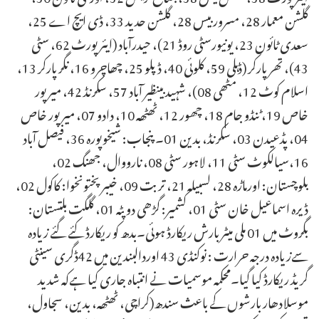
گلشن معمار 28، مسرور بیس 28، گلشن حدید 33، ڈی ایچ اے 25،
سعدی ٹائون 23، یونیورسٹی روڈ 21)، حیدرآباد (ایئرپورٹ 62، سٹی
43)، تھرپارکر (ڈہلی 59، کلوئی 40، ڈپلو 25، چھاچرو 16، نگرپارکر 13،
اسلام کوٹ 12، مٹھی 08)، شہید بینظیر آباد 57، سکرنڈ 42، میرپور
خاص 19، ٹنڈو جام 18، چھور 12، ٹھٹھہ 10، دادو 07، میرپور خاص
04، پڈعیدن 03، سکرنڈ، بدین 01۔ پنجاب: شیخوپورہ 36، فیصل آباد
16،سیالکوٹ سٹی 11، لاہور سٹی 08، نارووال، جھنگ 02،
بلوچستان: اورماڑہ 28، لسبیلہ 21، تربت 09، خیبر پختونخوا: کاکول 02،
ڈیرہ اسماعیل خان سٹی 01، کشمیر: گڑھی دوپٹہ 01، گلگت بلتستان:
بگروٹ میں 01 ملی میٹر بارش ریکارڈ ہوئی۔بدھ کو ریکارڈ کئے گئے زیادہ
سےزیادہ درجہ حرارت : نوکنڈی 43 اوردالبندین میں 42ڈگری سینٹی
گریڈ ریکارڈ کیا گیا۔محکمہ موسمیات نے انتباہ جاری کیا ہےکہ شدید
موسلادھار بارشوں کے باعث سندھ(کراچی، ٹھٹھہ، بدین، سجاول،