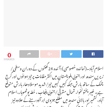
0
SHARES
اسلام آباد۔(نمائندہ خصوصی):آئندہ 24 گھنٹوں کے دوران وسطی/
زیریں سندھ اور جنوبی بلو چستان میں اکثر مقامات پر تیز ہوائوں اور گرج
چمک کے ساتھ بارش جبکہ کہیں کہیں تیز/شدید موسلادھار بارش متوقع
ہے۔ خیبر پختونخوا، شمال مشرقی/جنوبی پنجاب ، خطہ پوٹھوہار،اسلام
آباد، کشمیر اور بالائی سندھ میں مطلع جزوی ابر آلود رہنےکے علاوہ تیز
ہوائوں اور گرج چمک کے ساتھ چند مقامات پر بارش کا امکان ہے۔