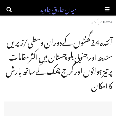
میاں طارق جاوید
Home
پاکستان
آئندہ 24 گھنٹوں کے دوران وسطی/زیریں
سندھ اور جنوبی بلو چستان میں اکثر مقامات
پر تیز ہوائوں اور گرج چمک کے ساتھ بارش
کا امکان