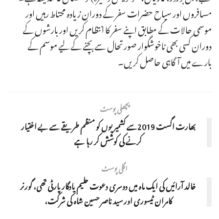
مسافروں اور سیاح حضرات سفر کے دوران زیادہ محتاط رہیں اور
موسمی حالات کے مطابق اپنے سفر کا انتظام کریں اور بارشوں کے
دوران کسی بھی ناخوشگوار صورتحال سے بچنے کے لیے موسم کے
بارے میں آگاہی حاصل کریں۔
پچھلی پوسٹ
بھارت اگست 2019سے کشمیریوں کو منظم طریقے سے بے اختیار
کرنے کی کوشش کر رہا ہے
اگلی پوسٹ
خالد آرائیں کی ایک ماہ میں دوسری دعوت حلیم یادگار پارٹی تھی، گورنر
کامران ٹیسوری اور سید ناصر حسین شاہ کی شرکت،