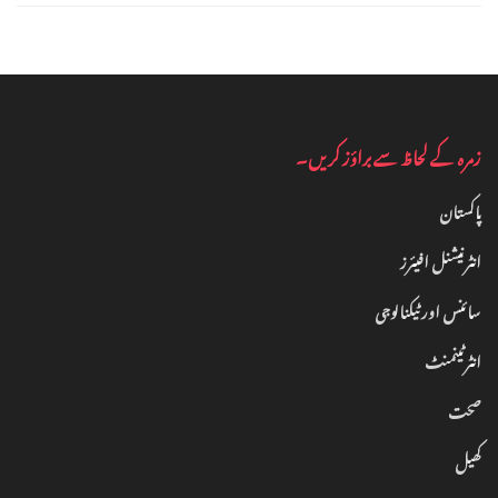
زمرہ کے لحاظ سے براؤز کریں۔
پاکستان
انٹرنیشنل افیئرز
سائنس اور ٹیکنالوجی
انٹرٹینمنٹ‎
صحت
کھیل